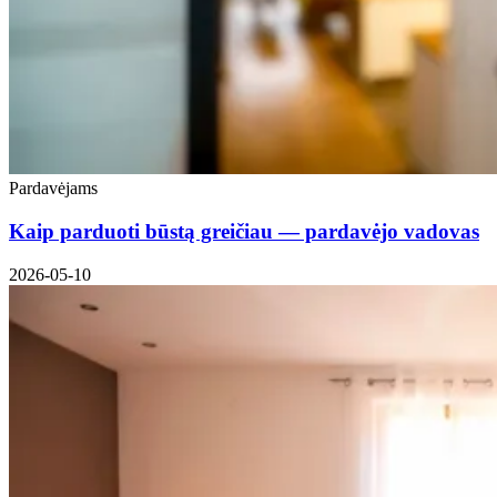
Pardavėjams
Kaip parduoti būstą greičiau — pardavėjo vadovas
2026-05-10