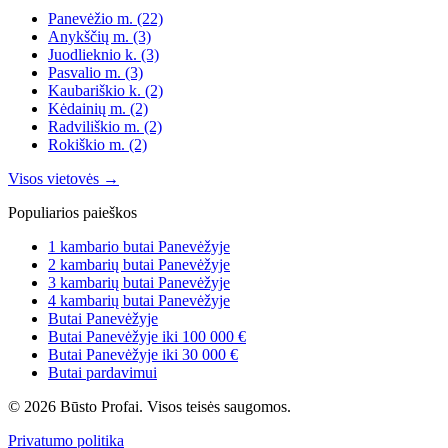
Panevėžio m.
(22)
Anykščių m.
(3)
Juodlieknio k.
(3)
Pasvalio m.
(3)
Kaubariškio k.
(2)
Kėdainių m.
(2)
Radviliškio m.
(2)
Rokiškio m.
(2)
Visos vietovės →
Populiarios paieškos
1 kambario butai Panevėžyje
2 kambarių butai Panevėžyje
3 kambarių butai Panevėžyje
4 kambarių butai Panevėžyje
Butai Panevėžyje
Butai Panevėžyje iki 100 000 €
Butai Panevėžyje iki 30 000 €
Butai pardavimui
© 2026 Būsto Profai. Visos teisės saugomos.
Privatumo politika