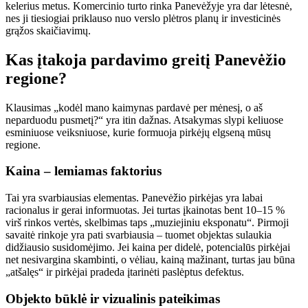
kelerius metus. Komercinio turto rinka Panevėžyje yra dar lėtesnė,
nes ji tiesiogiai priklauso nuo verslo plėtros planų ir investicinės
grąžos skaičiavimų.
Kas įtakoja pardavimo greitį Panevėžio
regione?
Klausimas „kodėl mano kaimynas pardavė per mėnesį, o aš
neparduodu pusmetį?“ yra itin dažnas. Atsakymas slypi keliuose
esminiuose veiksniuose, kurie formuoja pirkėjų elgseną mūsų
regione.
Kaina – lemiamas faktorius
Tai yra svarbiausias elementas. Panevėžio pirkėjas yra labai
racionalus ir gerai informuotas. Jei turtas įkainotas bent 10–15 %
virš rinkos vertės, skelbimas taps „muziejiniu eksponatu“. Pirmoji
savaitė rinkoje yra pati svarbiausia – tuomet objektas sulaukia
didžiausio susidomėjimo. Jei kaina per didelė, potencialūs pirkėjai
net nesivargina skambinti, o vėliau, kainą mažinant, turtas jau būna
„atšalęs“ ir pirkėjai pradeda įtarinėti paslėptus defektus.
Objekto būklė ir vizualinis pateikimas