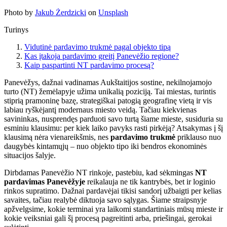
Photo by
Jakub Żerdzicki
on
Unsplash
Turinys
Vidutinė pardavimo trukmė pagal objekto tipą
Kas įtakoja pardavimo greitį Panevėžio regione?
Kaip paspartinti NT pardavimo procesą?
Panevėžys, dažnai vadinamas Aukštaitijos sostine, nekilnojamojo
turto (NT) žemėlapyje užima unikalią poziciją. Tai miestas, turintis
stiprią pramoninę bazę, strategiškai patogią geografinę vietą ir vis
labiau ryškėjantį modernaus miesto veidą. Tačiau kiekvienas
savininkas, nusprendęs parduoti savo turtą šiame mieste, susiduria su
esminiu klausimu: per kiek laiko pavyks rasti pirkėją? Atsakymas į šį
klausimą nėra vienareikšmis, nes
pardavimo trukmė
priklauso nuo
daugybės kintamųjų – nuo objekto tipo iki bendros ekonominės
situacijos šalyje.
Dirbdamas Panevėžio NT rinkoje, pastebiu, kad sėkmingas
NT
pardavimas Panevėžyje
reikalauja ne tik kantrybės, bet ir loginio
rinkos supratimo. Dažnai pardavėjai tikisi sandorį užbaigti per kelias
savaites, tačiau realybė diktuoja savo sąlygas. Šiame straipsnyje
apžvelgsime, kokie terminai yra laikomi standartiniais mūsų mieste ir
kokie veiksniai gali šį procesą pagreitinti arba, priešingai, gerokai