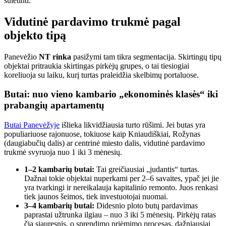
sulėtinti.
Vidutinė pardavimo trukmė pagal
objekto tipą
Panevėžio
NT rinka
pasižymi tam tikra segmentacija. Skirtingų tipų
objektai pritraukia skirtingas pirkėjų grupes, o tai tiesiogiai
koreliuoja su laiku, kurį turtas praleidžia skelbimų portaluose.
Butai: nuo vieno kambario „ekonominės klasės“ iki
prabangių apartamentų
Butai Panevėžyje
išlieka likvidžiausia turto rūšimi. Jei butas yra
populiariuose rajonuose, tokiuose kaip Kniaudiškiai, Rožynas
(daugiabučių dalis) ar centrinė miesto dalis, vidutinė pardavimo
trukmė svyruoja nuo 1 iki 3 mėnesių.
1–2 kambarių butai:
Tai greičiausiai „judantis“ turtas.
Dažnai tokie objektai nuperkami per 2–6 savaites, ypač jei jie
yra tvarkingi ir nereikalauja kapitalinio remonto. Juos renkasi
tiek jaunos šeimos, tiek investuotojai nuomai.
3–4 kambarių butai:
Didesnio ploto butų pardavimas
paprastai užtrunka ilgiau – nuo 3 iki 5 mėnesių. Pirkėjų ratas
čia siauresnis, o sprendimo priėmimo procesas, dažniausiai