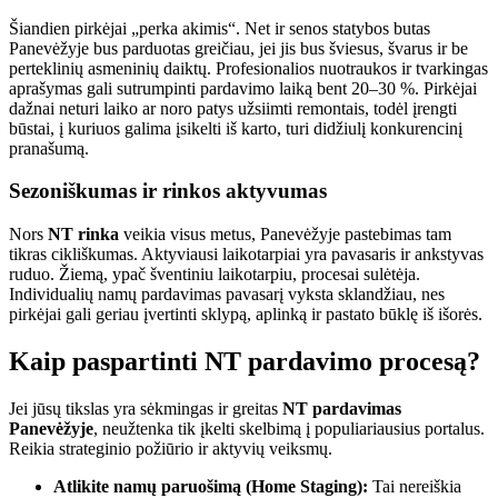
Šiandien pirkėjai „perka akimis“. Net ir senos statybos butas
Panevėžyje bus parduotas greičiau, jei jis bus šviesus, švarus ir be
perteklinių asmeninių daiktų. Profesionalios nuotraukos ir tvarkingas
aprašymas gali sutrumpinti pardavimo laiką bent 20–30 %. Pirkėjai
dažnai neturi laiko ar noro patys užsiimti remontais, todėl įrengti
būstai, į kuriuos galima įsikelti iš karto, turi didžiulį konkurencinį
pranašumą.
Sezoniškumas ir rinkos aktyvumas
Nors
NT rinka
veikia visus metus, Panevėžyje pastebimas tam
tikras cikliškumas. Aktyviausi laikotarpiai yra pavasaris ir ankstyvas
ruduo. Žiemą, ypač šventiniu laikotarpiu, procesai sulėtėja.
Individualių namų pardavimas pavasarį vyksta sklandžiau, nes
pirkėjai gali geriau įvertinti sklypą, aplinką ir pastato būklę iš išorės.
Kaip paspartinti NT pardavimo procesą?
Jei jūsų tikslas yra sėkmingas ir greitas
NT pardavimas
Panevėžyje
, neužtenka tik įkelti skelbimą į populiariausius portalus.
Reikia strateginio požiūrio ir aktyvių veiksmų.
Atlikite namų paruošimą (Home Staging):
Tai nereiškia