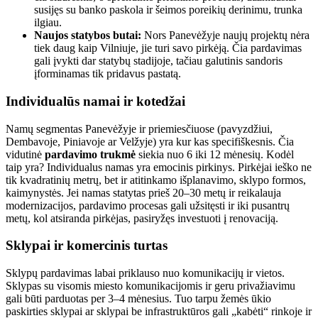
susijęs su banko paskola ir šeimos poreikių derinimu, trunka
ilgiau.
Naujos statybos butai:
Nors Panevėžyje naujų projektų nėra
tiek daug kaip Vilniuje, jie turi savo pirkėją. Čia pardavimas
gali įvykti dar statybų stadijoje, tačiau galutinis sandoris
įforminamas tik pridavus pastatą.
Individualūs namai ir kotedžai
Namų segmentas Panevėžyje ir priemiesčiuose (pavyzdžiui,
Dembavoje, Piniavoje ar Velžyje) yra kur kas specifiškesnis. Čia
vidutinė
pardavimo trukmė
siekia nuo 6 iki 12 mėnesių. Kodėl
taip yra? Individualus namas yra emocinis pirkinys. Pirkėjai ieško ne
tik kvadratinių metrų, bet ir atitinkamo išplanavimo, sklypo formos,
kaimynystės. Jei namas statytas prieš 20–30 metų ir reikalauja
modernizacijos, pardavimo procesas gali užsitęsti ir iki pusantrų
metų, kol atsiranda pirkėjas, pasiryžęs investuoti į renovaciją.
Sklypai ir komercinis turtas
Sklypų pardavimas labai priklauso nuo komunikacijų ir vietos.
Sklypas su visomis miesto komunikacijomis ir geru privažiavimu
gali būti parduotas per 3–4 mėnesius. Tuo tarpu žemės ūkio
paskirties sklypai ar sklypai be infrastruktūros gali „kabėti“ rinkoje ir