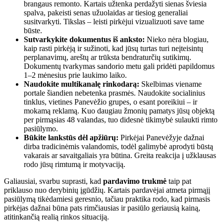
brangaus remonto. Kartais užtenka perdažyti sienas šviesia
spalva, pakeisti senas užuolaidas ar tiesiog generaliai
susitvarkyti. Tikslas – leisti pirkėjui vizualizuoti save tame
būste.
Sutvarkykite dokumentus iš anksto:
Nieko nėra blogiau,
kaip rasti pirkėją ir sužinoti, kad jūsų turtas turi neįteisintų
perplanavimų, areštų ar trūksta bendraturčių sutikimų.
Dokumentų tvarkymas sandorio metu gali pridėti papildomus
1–2 mėnesius prie laukimo laiko.
Naudokite multikanalę rinkodarą:
Skelbimas viename
portale šiandien nebetenka prasmės. Naudokite socialinius
tinklus, vietines Panevėžio grupes, o esant poreikiui – ir
mokamą reklamą. Kuo daugiau žmonių pamatys jūsų objektą
per pirmąsias 48 valandas, tuo didesnė tikimybė sulaukti rimto
pasiūlymo.
Būkite lankstūs dėl apžiūrų:
Pirkėjai Panevėžyje dažnai
dirba tradicinėmis valandomis, todėl galimybė aprodyti būstą
vakarais ar savaitgaliais yra būtina. Greita reakcija į užklausas
rodo jūsų rimtumą ir motyvaciją.
Galiausiai, svarbu suprasti, kad
pardavimo trukmė
taip pat
priklauso nuo derybinių įgūdžių. Kartais pardavėjai atmeta pirmąjį
pasiūlymą tikėdamiesi geresnio, tačiau praktika rodo, kad pirmasis
pirkėjas dažnai būna pats rimčiausias ir pasiūlo geriausią kainą,
atitinkančią realią rinkos situaciją.