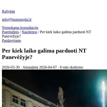
Rašykite
info@bustoprofai.lt
Nemokama konsultacija
Pagrindinis
/
Naujienos
/
Per kiek laiko galima parduoti NT
Panevėžyje?
Pardavėjams
Per kiek laiko galima parduoti NT
Panevėžyje?
2026-03-30
·
Atnaujinta 2026-04-07
·
6 min skaitymo