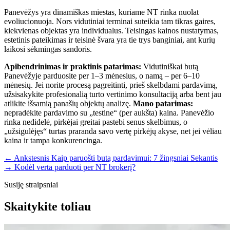
Panevėžys yra dinamiškas miestas, kuriame NT rinka nuolat
evoliucionuoja. Nors vidutiniai terminai suteikia tam tikras gaires,
kiekvienas objektas yra individualus. Teisingas kainos nustatymas,
estetinis pateikimas ir teisinė švara yra tie trys banginiai, ant kurių
laikosi sėkmingas sandoris.
Apibendrinimas ir praktinis patarimas:
Vidutiniškai butą
Panevėžyje parduosite per 1–3 mėnesius, o namą – per 6–10
mėnesių. Jei norite procesą pagreitinti, prieš skelbdami pardavimą,
užsisakykite profesionalią turto vertinimo konsultaciją arba bent jau
atlikite išsamią panašių objektų analizę.
Mano patarimas:
nepradėkite pardavimo su „testine“ (per aukšta) kaina. Panevėžio
rinka nedidelė, pirkėjai greitai pastebi senus skelbimus, o
„užsigulėjęs“ turtas praranda savo vertę pirkėjų akyse, net jei vėliau
kaina ir tampa konkurencinga.
← Ankstesnis
Kaip paruošti butą pardavimui: 7 žingsniai
Sekantis
→
Kodėl verta parduoti per NT brokerį?
Susiję straipsniai
Skaitykite toliau