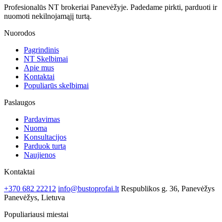
Profesionalūs NT brokeriai Panevėžyje. Padedame pirkti, parduoti ir
nuomoti nekilnojamąjį turtą.
Nuorodos
Pagrindinis
NT Skelbimai
Apie mus
Kontaktai
Populiarūs skelbimai
Paslaugos
Pardavimas
Nuoma
Konsultacijos
Parduok turtą
Naujienos
Kontaktai
+370 682 22212
info@bustoprofai.lt
Respublikos g. 36, Panevėžys
Panevėžys, Lietuva
Populiariausi miestai