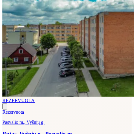
REZERVUOTA
Rezervuota
Pasvalio m., Vyšnių g.
Butas, Vyšnių g., Pasvalio m.