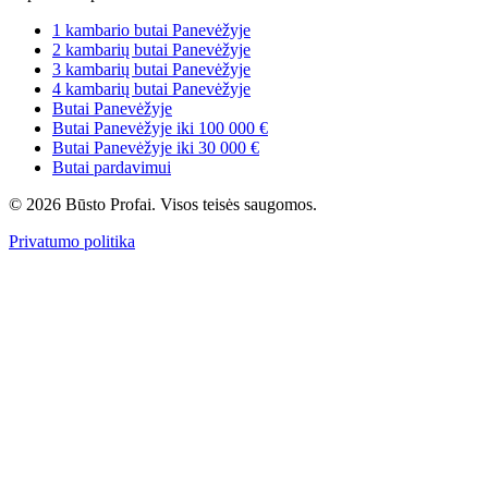
1 kambario butai Panevėžyje
2 kambarių butai Panevėžyje
3 kambarių butai Panevėžyje
4 kambarių butai Panevėžyje
Butai Panevėžyje
Butai Panevėžyje iki 100 000 €
Butai Panevėžyje iki 30 000 €
Butai pardavimui
© 2026 Būsto Profai. Visos teisės saugomos.
Privatumo politika