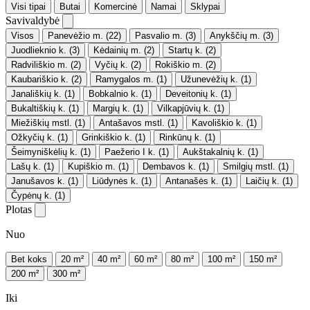
Visi tipai
Butai
Komercinė
Namai
Sklypai
Savivaldybė
Visos
Panevėžio m.
(22)
Pasvalio m.
(3)
Anykščių m.
(3)
Juodlieknio k.
(3)
Kėdainių m.
(2)
Startų k.
(2)
Radviliškio m.
(2)
Vyčių k.
(2)
Rokiškio m.
(2)
Kaubariškio k.
(2)
Ramygalos m.
(1)
Užunevėžių k.
(1)
Janališkių k.
(1)
Bobkalnio k.
(1)
Deveitonių k.
(1)
Bukaltiškių k.
(1)
Margių k.
(1)
Vilkapjūvių k.
(1)
Miežiškių mstl.
(1)
Antašavos mstl.
(1)
Kavoliškio k.
(1)
Ožkyčių k.
(1)
Grinkiškio k.
(1)
Rinkūnų k.
(1)
Šeimyniškėlių k.
(1)
Paežerio I k.
(1)
Aukštakalnių k.
(1)
Lašų k.
(1)
Kupiškio m.
(1)
Dembavos k.
(1)
Smilgių mstl.
(1)
Janušavos k.
(1)
Liūdynės k.
(1)
Antanašės k.
(1)
Laičių k.
(1)
Čypėnų k.
(1)
Plotas
Nuo
Bet koks
20 m²
40 m²
60 m²
80 m²
100 m²
150 m²
200 m²
300 m²
Iki