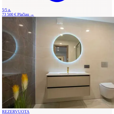
5/5 a.
73 500 €
Plačiau →
REZERVUOTA