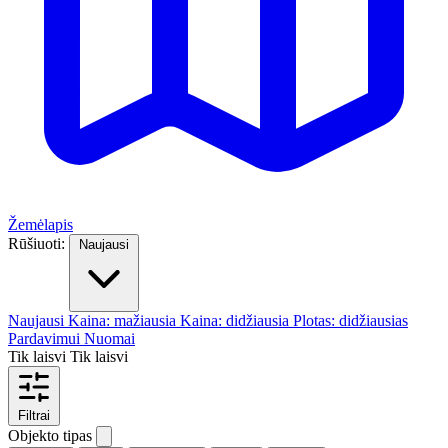
Žemėlapis
Rūšiuoti:
Naujausi
Naujausi
Kaina: mažiausia
Kaina: didžiausia
Plotas: didžiausias
Pardavimui
Nuomai
Tik laisvi
Tik laisvi
Filtrai
Objekto tipas