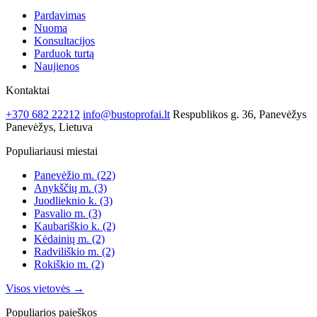
Pardavimas
Nuoma
Konsultacijos
Parduok turtą
Naujienos
Kontaktai
+370 682 22212
info@bustoprofai.lt
Respublikos g. 36, Panevėžys
Panevėžys, Lietuva
Populiariausi miestai
Panevėžio m.
(22)
Anykščių m.
(3)
Juodlieknio k.
(3)
Pasvalio m.
(3)
Kaubariškio k.
(2)
Kėdainių m.
(2)
Radviliškio m.
(2)
Rokiškio m.
(2)
Visos vietovės →
Populiarios paieškos