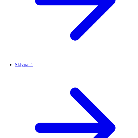
Sklypai
1