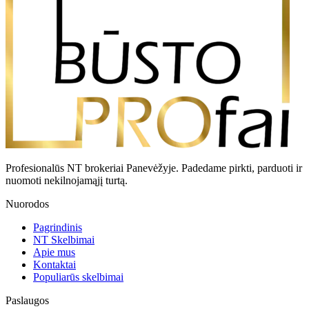
Profesionalūs NT brokeriai Panevėžyje. Padedame pirkti, parduoti ir
nuomoti nekilnojamąjį turtą.
Nuorodos
Pagrindinis
NT Skelbimai
Apie mus
Kontaktai
Populiarūs skelbimai
Paslaugos