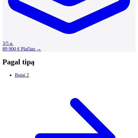
3/5 a.
89 900 €
Plačiau →
Pagal tipą
Butai
2