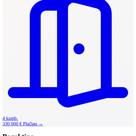
4 kamb.
330 000 €
Plačiau →