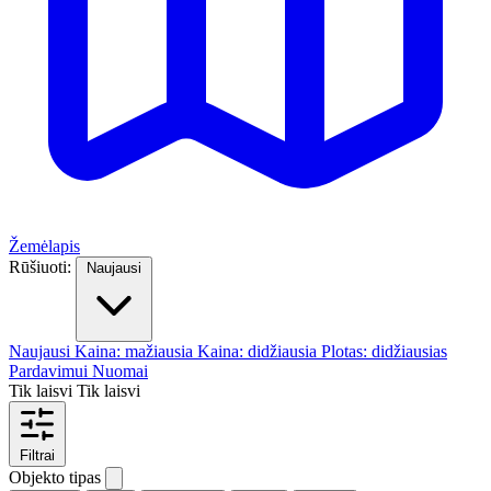
Žemėlapis
Rūšiuoti:
Naujausi
Naujausi
Kaina: mažiausia
Kaina: didžiausia
Plotas: didžiausias
Pardavimui
Nuomai
Tik laisvi
Tik laisvi
Filtrai
Objekto tipas