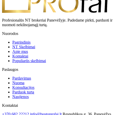
Profesionalūs NT brokeriai Panevėžyje. Padedame pirkti, parduoti ir
nuomoti nekilnojamąjį turtą.
Nuorodos
Pagrindinis
NT Skelbimai
Apie mus
Kontaktai
Populiarūs skelbimai
Paslaugos
Pardavimas
Nuoma
Konsultacijos
Parduok turtą
Naujienos
Kontaktai
+370 682 22212
info@bustoprofai.lt
Respublikos g. 36, Panevėžys