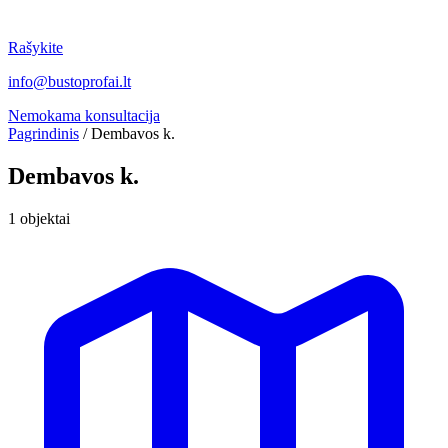
Rašykite
info@bustoprofai.lt
Nemokama konsultacija
Pagrindinis
/
Dembavos k.
Dembavos k.
1 objektai