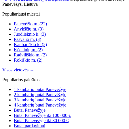
Panevėžys, Lietuva
Populiariausi miestai
Panevėžio m.
(22)
Anykščių m.
(3)
Juodlieknio k.
(3)
Pasvalio m.
(3)
Kaubariškio k.
(2)
Kėdainių m.
(2)
Radviliškio m.
(2)
Rokiškio m.
(2)
Visos vietovės →
Populiarios paieškos
1 kambario butai Panevėžyje
2 kambarių butai Panevėžyje
3 kambarių butai Panevėžyje
4 kambarių butai Panevėžyje
Butai Panevėžyje
Butai Panevėžyje iki 100 000 €
Butai Panevėžyje iki 30 000 €
Butai pardavimui