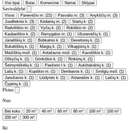
Visi tipai
Butai
Komercinė
Namai
Sklypai
Savivaldybė
Visos
Panevėžio m.
(22)
Pasvalio m.
(3)
Anykščių m.
(3)
Juodlieknio k.
(3)
Kėdainių m.
(2)
Startų k.
(2)
Radviliškio m.
(2)
Vyčių k.
(2)
Rokiškio m.
(2)
Kaubariškio k.
(2)
Ramygalos m.
(1)
Užunevėžių k.
(1)
Janališkių k.
(1)
Bobkalnio k.
(1)
Deveitonių k.
(1)
Bukaltiškių k.
(1)
Margių k.
(1)
Vilkapjūvių k.
(1)
Miežiškių mstl.
(1)
Antašavos mstl.
(1)
Kavoliškio k.
(1)
Ožkyčių k.
(1)
Grinkiškio k.
(1)
Rinkūnų k.
(1)
Šeimyniškėlių k.
(1)
Paežerio I k.
(1)
Aukštakalnių k.
(1)
Lašų k.
(1)
Kupiškio m.
(1)
Dembavos k.
(1)
Smilgių mstl.
(1)
Janušavos k.
(1)
Liūdynės k.
(1)
Antanašės k.
(1)
Laičių k.
(1)
Čypėnų k.
(1)
Plotas
Nuo
Bet koks
20 m²
40 m²
60 m²
80 m²
100 m²
150 m²
200 m²
300 m²
Iki