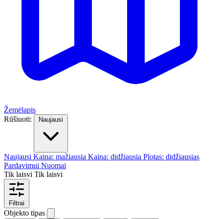
Žemėlapis
Rūšiuoti:
Naujausi
Naujausi
Kaina: mažiausia
Kaina: didžiausia
Plotas: didžiausias
Pardavimui
Nuomai
Tik laisvi
Tik laisvi
Filtrai
Objekto tipas