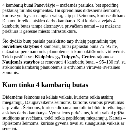
4 kambarių butai Panevėžyje – mažesnės pasiūlos, bet specifinę
paklausą turintis segmentas. Tai sprendimas didesnėms šeimoms,
kuriose yra trys ar daugiau vaikų, taip pat šeimoms, kuriose dirbama
iš namų ir reikia atskiro darbo kambario. Kai kuriais atvejais 4
kambarių butas tampa alternatyva privačiam namui – su mažesne
priežiūra ir geresne miesto infrastruktūra.
Šio dydžio butų pasiūla pasiskirsto tarp dviejų pagrindinių tipų.
Sovietinės statybos
4 kambarių butai paprastai būna 75–95 m²,
dažnai su pereinamomis planuotėmis ir kompaktiškomis virtuvėmis.
Tokia pasiūla yra
Klaipėdos g., Tulpynės, Centro
rajonuose.
Naujesnės statybos
ar renovuoti 4 kambarių butai – 95–130 m², su
atskiromis kambarių planuotėmis ir erdviomis virtuvės–svetainės
zonomis.
Kam tinka 4 kambarių butas
Didesnėms šeimoms su keliais vaikais, kuriems reikia atskirų
miegamųjų. Daugiavaikėms šeimoms, kurioms svarbus privatumas
tarp vaikų. Šeimoms, kuriose dirbama nuotoliniu būdu ir reikalingas
atskiras darbo kambarys. Vyresniems pirkėjams, kurių vaikai grįžta
studijoms ar svečiams, todėl reikia papildomų miegamųjų. Kartais –
išplėstoms šeimoms, kuriose gyvena tėvai su suaugusiais vaikais ar
seneliai.