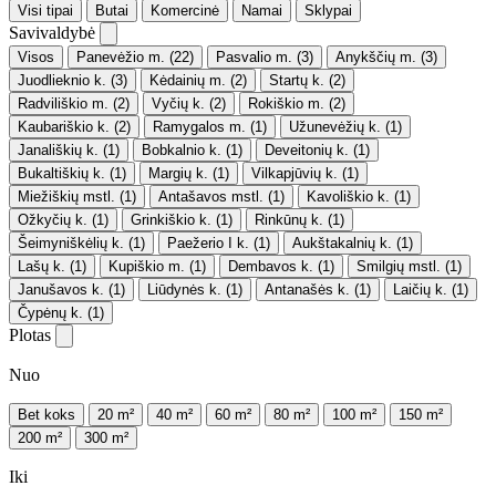
Visi tipai
Butai
Komercinė
Namai
Sklypai
Savivaldybė
Visos
Panevėžio m.
(22)
Pasvalio m.
(3)
Anykščių m.
(3)
Juodlieknio k.
(3)
Kėdainių m.
(2)
Startų k.
(2)
Radviliškio m.
(2)
Vyčių k.
(2)
Rokiškio m.
(2)
Kaubariškio k.
(2)
Ramygalos m.
(1)
Užunevėžių k.
(1)
Janališkių k.
(1)
Bobkalnio k.
(1)
Deveitonių k.
(1)
Bukaltiškių k.
(1)
Margių k.
(1)
Vilkapjūvių k.
(1)
Miežiškių mstl.
(1)
Antašavos mstl.
(1)
Kavoliškio k.
(1)
Ožkyčių k.
(1)
Grinkiškio k.
(1)
Rinkūnų k.
(1)
Šeimyniškėlių k.
(1)
Paežerio I k.
(1)
Aukštakalnių k.
(1)
Lašų k.
(1)
Kupiškio m.
(1)
Dembavos k.
(1)
Smilgių mstl.
(1)
Janušavos k.
(1)
Liūdynės k.
(1)
Antanašės k.
(1)
Laičių k.
(1)
Čypėnų k.
(1)
Plotas
Nuo
Bet koks
20 m²
40 m²
60 m²
80 m²
100 m²
150 m²
200 m²
300 m²
Iki