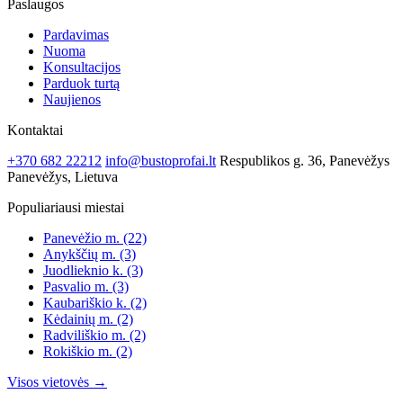
Paslaugos
Pardavimas
Nuoma
Konsultacijos
Parduok turtą
Naujienos
Kontaktai
+370 682 22212
info@bustoprofai.lt
Respublikos g. 36, Panevėžys
Panevėžys, Lietuva
Populiariausi miestai
Panevėžio m.
(22)
Anykščių m.
(3)
Juodlieknio k.
(3)
Pasvalio m.
(3)
Kaubariškio k.
(2)
Kėdainių m.
(2)
Radviliškio m.
(2)
Rokiškio m.
(2)
Visos vietovės →