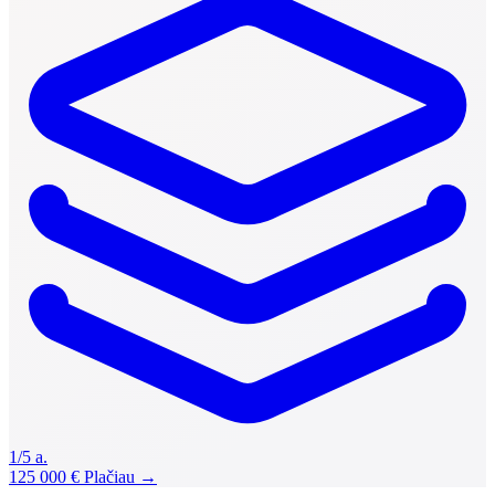
1/5 a.
125 000 €
Plačiau →