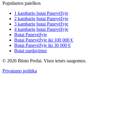
Populiarios paieškos
1 kambario butai Panevėžyje
2 kambarių butai Panevėžyje
3 kambarių butai Panevėžyje
4 kambarių butai Panevėžyje
Butai Panevėžyje
Butai Panevėžyje iki 100 000 €
Butai Panevėžyje iki 30 000 €
Butai pardavimui
© 2026 Būsto Profai. Visos teisės saugomos.
Privatumo politika