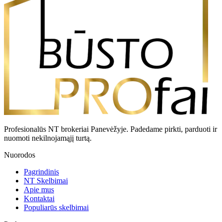
Profesionalūs NT brokeriai Panevėžyje. Padedame pirkti, parduoti ir
nuomoti nekilnojamąjį turtą.
Nuorodos
Pagrindinis
NT Skelbimai
Apie mus
Kontaktai
Populiarūs skelbimai