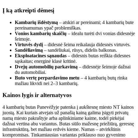
Į ką atkreipti dėmesį
Kambarių išdėstymą
– atskiri ar pereinami; 4 kambarių bute
pereinamumas ypač problemiškas.
Vonios kambarių skaičių
– idealu turėti dvi vonias didesnėje
šeimoje.
Virtuvės dydį
– didesnė šeima reikalauja didesnės virtuvės.
Sandėliavimą
– sandėliukai, rūsys, didelis balkonas.
Eksploatacines sąnaudas
– didesnis butas reiškia didesnes
sąskaitas; energinė klasė kritinė.
Dvejų automobilių parkavimą
– didesnėje šeimoje dažnai
du automobiliai.
Buto vertę perpardavimo metu
– 4 kambarių butų rinka
mažiau likvidi nei 2–3 kambarių.
Kainos lygis ir alternatyvos
4 kambarių butas Panevėžyje patenka į aukštesnę miesto NT kainos
juostą. Kai kuriais atvejais už panašią kainą galima įsigyti privatų
namą miesto pakraštyje arba aplinkiniame kaime, todėl pirkėjai
dažnai vertina abu variantus. Butas siūlo mažesnę priežiūrą, geresnę
infrastruktūrą, bet mažiau erdvės kieme. Namas – atvirkštinis
kompromisas. Tinkamiausias variantas priklauso nuo gyvenimo