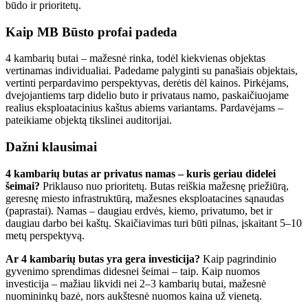
būdo ir prioritetų.
Kaip MB Būsto profai padeda
4 kambarių butai – mažesnė rinka, todėl kiekvienas objektas
vertinamas individualiai. Padedame palyginti su panašiais objektais,
vertinti perpardavimo perspektyvas, derėtis dėl kainos. Pirkėjams,
dvejojantiems tarp didelio buto ir privataus namo, paskaičiuojame
realius eksploatacinius kaštus abiems variantams. Pardavėjams –
pateikiame objektą tikslinei auditorijai.
Dažni klausimai
4 kambarių butas ar privatus namas – kuris geriau didelei
šeimai?
Priklauso nuo prioritetų. Butas reiškia mažesnę priežiūrą,
geresnę miesto infrastruktūrą, mažesnes eksploatacines sąnaudas
(paprastai). Namas – daugiau erdvės, kiemo, privatumo, bet ir
daugiau darbo bei kaštų. Skaičiavimas turi būti pilnas, įskaitant 5–10
metų perspektyvą.
Ar 4 kambarių butas yra gera investicija?
Kaip pagrindinio
gyvenimo sprendimas didesnei šeimai – taip. Kaip nuomos
investicija – mažiau likvidi nei 2–3 kambarių butai, mažesnė
nuomininkų bazė, nors aukštesnė nuomos kaina už vienetą.