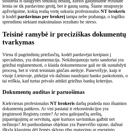
susideda iš daugybės smulkių detalių, kurios galutiniame rezultate
lemia ne tik pardavimo greitį, bet ir gautą sumą. Šiame straipsnyje
apžvelgsime, kokią realią vertę sukuria profesionalus
NT brokeris
ir kodėl
pardavimas per brokerį
tampa nebe prabanga, o logišku
sprendimu siekiant maksimalaus rezultato be streso.
Teisinė ramybė ir preciziškas dokumentų
tvarkymas
Viena iš pagrindinių priežasčių, kodėl pardavėjai kreipiasi į
specialistus, yra dokumentacija. Nekilnojamojo turto sandoriai yra
griežtai reglamentuoti, o klaida dokumentuose gali ne tik sustabdyti
procesą, bet ir virsti teisiniais ginčais ateityje. Panevėžyje, kaip ir
visoje Lietuvoje, pirkėjai vis dažniau naudojasi banko paskolomis, o
tai reiškia, kad turtas privalo atitikti griežtus bankų kriterijus.
Dokumentų auditas ir paruošimas
Kiekvienas profesionalus
NT brokeris
darbą pradeda nuo išsamios
dokumentų patikros. Ar visi pastatai ir rekonstrukcijos yra
įregistruoti Registrų centre? Ar nėra galiojančių areštų,
įsipareigojimų ar servitutų, apie kuriuos savininkas galbūt net
nežinojo? Jei parduodamas objektas yra Panevėžio rajone, dažnai
iškyla klausimų dėl žemės sklypo ribų matavimų ar energinio