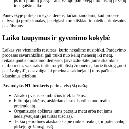
jis turi pradinį įnašą. Tai apsaugo pardavėją nuo tuščių pažadų
ir sugaišto laiko.
Panevėžyje pirkėjai mėgsta derėtis, tačiau žinodami, kad procese
dalyvauja profesionalas, jie elgiasi korektiškiau ir pateikia rimtesnius
pasiūlymus.
Laiko taupymas ir gyvenimo kokybė
Laikas yra vienintelis resursas, kurio negalime nusipirkti. Pardavimo
procesas savarankiškai gali trukti nuo kelių mėnesių iki metų,
reikalaujantis nuolatinio dėmesio. Įsivaizduokite: jums skambina
darbo metu, vakarais turite rodyti būstą žmonėms, kurie tiesiog „nori
pasižvalgyti“, o savaitgaliai praeina atsakinėjant į tuos pačius
klausimus telefonu.
Pasamdytas
NT brokeris
perima visą šią naštą:
Atsako į visus skambučius ir el. laiškus.
Filtruoja pirkėjus, atskirdamas smalsuolius nuo realių
pretendentų.
Organizuoja apžiūras jums patogiu metu arba net jums
nedalyvaujant (jei turtas tuščias).
Teikia periodines ataskaitas apie rinkos reakciją ir potencialių
pirkėjų grįžtamąjį ryšį.