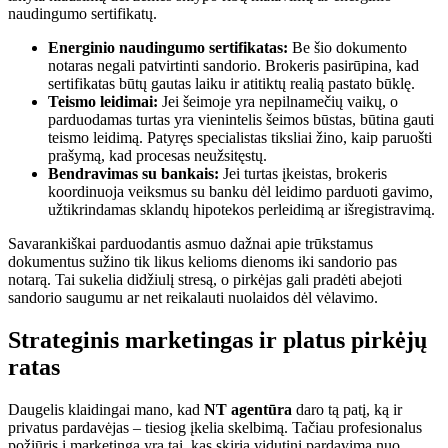
naudingumo sertifikatų.
Energinio naudingumo sertifikatas:
Be šio dokumento
notaras negali patvirtinti sandorio. Brokeris pasirūpina, kad
sertifikatas būtų gautas laiku ir atitiktų realią pastato būklę.
Teismo leidimai:
Jei šeimoje yra nepilnamečių vaikų, o
parduodamas turtas yra vienintelis šeimos būstas, būtina gauti
teismo leidimą. Patyręs specialistas tiksliai žino, kaip paruošti
prašymą, kad procesas neužsitęstų.
Bendravimas su bankais:
Jei turtas įkeistas, brokeris
koordinuoja veiksmus su banku dėl leidimo parduoti gavimo,
užtikrindamas sklandų hipotekos perleidimą ar išregistravimą.
Savarankiškai parduodantis asmuo dažnai apie trūkstamus
dokumentus sužino tik likus kelioms dienoms iki sandorio pas
notarą. Tai sukelia didžiulį stresą, o pirkėjas gali pradėti abejoti
sandorio saugumu ar net reikalauti nuolaidos dėl vėlavimo.
Strateginis marketingas ir platus pirkėjų
ratas
Daugelis klaidingai mano, kad
NT agentūra
daro tą patį, ką ir
privatus pardavėjas – tiesiog įkelia skelbimą. Tačiau profesionalus
požiūris į marketingą yra tai, kas skiria vidutinį pardavimą nuo