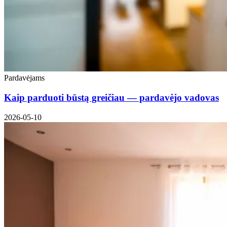
Pardavėjams
Kaip parduoti būstą greičiau — pardavėjo vadovas
2026-05-10