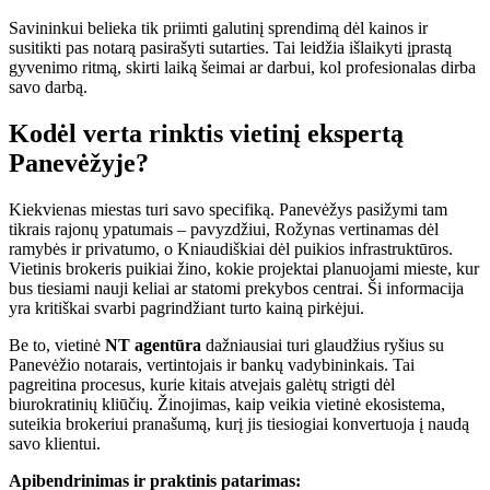
Savininkui belieka tik priimti galutinį sprendimą dėl kainos ir
susitikti pas notarą pasirašyti sutarties. Tai leidžia išlaikyti įprastą
gyvenimo ritmą, skirti laiką šeimai ar darbui, kol profesionalas dirba
savo darbą.
Kodėl verta rinktis vietinį ekspertą
Panevėžyje?
Kiekvienas miestas turi savo specifiką. Panevėžys pasižymi tam
tikrais rajonų ypatumais – pavyzdžiui, Rožynas vertinamas dėl
ramybės ir privatumo, o Kniaudiškiai dėl puikios infrastruktūros.
Vietinis brokeris puikiai žino, kokie projektai planuojami mieste, kur
bus tiesiami nauji keliai ar statomi prekybos centrai. Ši informacija
yra kritiškai svarbi pagrindžiant turto kainą pirkėjui.
Be to, vietinė
NT agentūra
dažniausiai turi glaudžius ryšius su
Panevėžio notarais, vertintojais ir bankų vadybininkais. Tai
pagreitina procesus, kurie kitais atvejais galėtų strigti dėl
biurokratinių kliūčių. Žinojimas, kaip veikia vietinė ekosistema,
suteikia brokeriui pranašumą, kurį jis tiesiogiai konvertuoja į naudą
savo klientui.
Apibendrinimas ir praktinis patarimas: