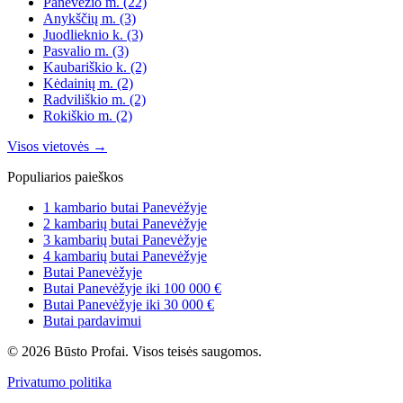
Panevėžio m.
(22)
Anykščių m.
(3)
Juodlieknio k.
(3)
Pasvalio m.
(3)
Kaubariškio k.
(2)
Kėdainių m.
(2)
Radviliškio m.
(2)
Rokiškio m.
(2)
Visos vietovės →
Populiarios paieškos
1 kambario butai Panevėžyje
2 kambarių butai Panevėžyje
3 kambarių butai Panevėžyje
4 kambarių butai Panevėžyje
Butai Panevėžyje
Butai Panevėžyje iki 100 000 €
Butai Panevėžyje iki 30 000 €
Butai pardavimui
© 2026 Būsto Profai. Visos teisės saugomos.
Privatumo politika