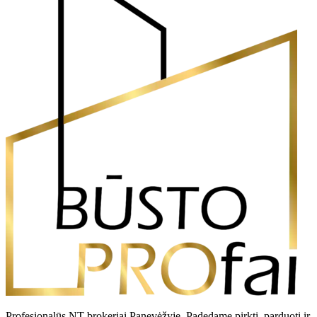
Profesionalūs NT brokeriai Panevėžyje. Padedame pirkti, parduoti ir