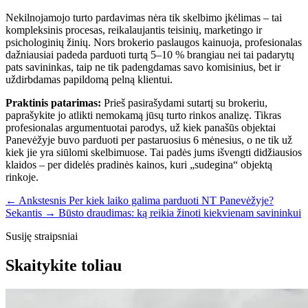
Nekilnojamojo turto pardavimas nėra tik skelbimo įkėlimas – tai
kompleksinis procesas, reikalaujantis teisinių, marketingo ir
psichologinių žinių. Nors brokerio paslaugos kainuoja, profesionalas
dažniausiai padeda parduoti turtą 5–10 % brangiau nei tai padarytų
pats savininkas, taip ne tik padengdamas savo komisinius, bet ir
uždirbdamas papildomą pelną klientui.
Praktinis patarimas:
Prieš pasirašydami sutartį su brokeriu,
paprašykite jo atlikti nemokamą jūsų turto rinkos analizę. Tikras
profesionalas argumentuotai parodys, už kiek panašūs objektai
Panevėžyje buvo parduoti per pastaruosius 6 mėnesius, o ne tik už
kiek jie yra siūlomi skelbimuose. Tai padės jums išvengti didžiausios
klaidos – per didelės pradinės kainos, kuri „sudegina“ objektą
rinkoje.
← Ankstesnis
Per kiek laiko galima parduoti NT Panevėžyje?
Sekantis →
Būsto draudimas: ką reikia žinoti kiekvienam savininkui
Susiję straipsniai
Skaitykite toliau