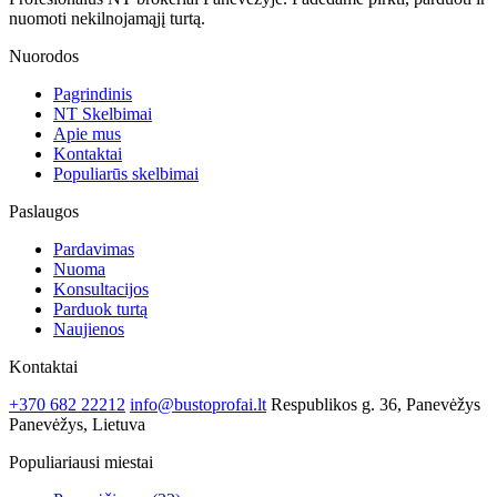
nuomoti nekilnojamąjį turtą.
Nuorodos
Pagrindinis
NT Skelbimai
Apie mus
Kontaktai
Populiarūs skelbimai
Paslaugos
Pardavimas
Nuoma
Konsultacijos
Parduok turtą
Naujienos
Kontaktai
+370 682 22212
info@bustoprofai.lt
Respublikos g. 36, Panevėžys
Panevėžys, Lietuva
Populiariausi miestai