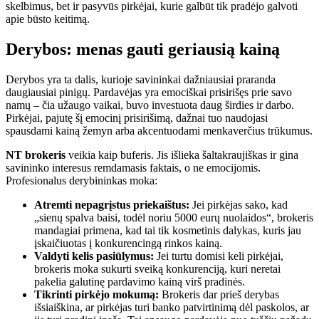
skelbimus, bet ir pasyvūs pirkėjai, kurie galbūt tik pradėjo galvoti
apie būsto keitimą.
Derybos: menas gauti geriausią kainą
Derybos yra ta dalis, kurioje savininkai dažniausiai praranda
daugiausiai pinigų. Pardavėjas yra emociškai prisirišęs prie savo
namų – čia užaugo vaikai, buvo investuota daug širdies ir darbo.
Pirkėjai, pajutę šį emocinį prisirišimą, dažnai tuo naudojasi
spausdami kainą žemyn arba akcentuodami menkaverčius trūkumus.
NT brokeris
veikia kaip buferis. Jis išlieka šaltakraujiškas ir gina
savininko interesus remdamasis faktais, o ne emocijomis.
Profesionalus derybininkas moka:
Atremti nepagrįstus priekaištus:
Jei pirkėjas sako, kad
„sienų spalva baisi, todėl noriu 5000 eurų nuolaidos“, brokeris
mandagiai primena, kad tai tik kosmetinis dalykas, kuris jau
įskaičiuotas į konkurencingą rinkos kainą.
Valdyti kelis pasiūlymus:
Jei turtu domisi keli pirkėjai,
brokeris moka sukurti sveiką konkurenciją, kuri neretai
pakelia galutinę pardavimo kainą virš pradinės.
Tikrinti pirkėjo mokumą:
Brokeris dar prieš derybas
išsiaiškina, ar pirkėjas turi banko patvirtinimą dėl paskolos, ar