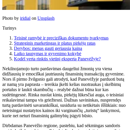
Photo by
iridial
on
Unsplash
Turinys
Teisinė ramybė ir preciziškas dokumentų tvarkymas
Strateginis marketingas ir platus pirkėjų ratas
Derybos: menas gauti geriausią kainą
Laiko taupymas ir gyvenimo kokybė
Kodėl verta rinktis vietinį ekspertą Panevėžyje?
Nekilnojamojo turto pardavimas daugeliui žmonių yra viena
didžiausių ir emociškai jautriausių finansinių transakcijų gyvenime.
Nors iš pirmo žvilgsnio gali atrodyti, kad Panevėžyje parduoti butą
ar namą yra paprasta – tereikia įkelti kelias nuotraukas į skelbimų
portalus ir laukti skambučių – realybė dažnai būna kur kas
sudėtingesnė. Rinka nuolat kinta, pirkėjų lūkesčiai auga, o teisiniai
reikalavimai tampa vis griežtesni. Dažnas savininkas, nusprendęs
turtą pardavinėti savarankiškai, susiduria su netikėtais iššūkiais: nuo
neteisingai nustatytos kainos iki varginančių „turistų“ lankymosi,
kurie net neturi finansinių galimybių įsigyti būsto.
Dirbdamas Panevėžio regione, pastebiu, kad sėkmingas sandoris