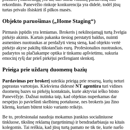
rekordinio. Panevėžio rinkoje konkurencija yra didelė, todėl jūsų
turtas privalo išsiskirti iš pilkos masės.
Objekto paruošimas („Home Staging“)
Pirmasis įspūdis yra lemiamas. Brokeris į nekilnojamąjį turtą žvelgia
pirkėjo akimis. Kartais pakanka tiesiog perstatyti baldus, nuimti
asmenines nuotraukas ar perdažyti vieną sieną, kad objekto vertė
pirkėjo akyse pakiltų tūkstančiais eurų. Profesionalios nuotraukos,
padarytos su plačiakampe optika ir tinkamu apšvietimu, sukuria
emocinį ryšį dar prieš pirkėjui peržengiant slenkstį.
Prieiga prie uždarų duomenų bazių
Pardavimas per brokerį
suteikia prieigą prie resursų, kurių neturi
paprastas vartotojas. Kiekviena didesnė
NT agentūra
turi vidines
duomenų bazes su pirkėjų kontaktais, kurie aktyviai ieško būsto
Panevėžyje. Dažnai nutinka taip, kad objektas nuperkamas dar
nespėjus jo paviešinti skelbimų portaluose, nes brokeris jau žino
klientą, kuriam būtent tokio varianto reikėjo.
Be to, profesionalai naudoja mokamus įrankius socialiniuose
tinkluose, tikslinę reklamą (targetinimą) ir bendradarbiauja su kitais
kolegomis. Tai reiškia, kad jūsų turtą pamato ne tik tie, kurie naršo