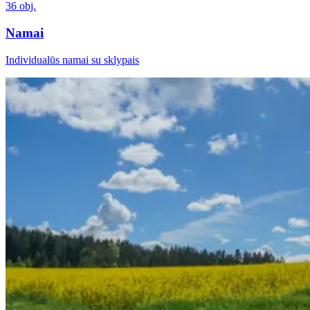
36 obj.
Namai
Individualūs namai su sklypais