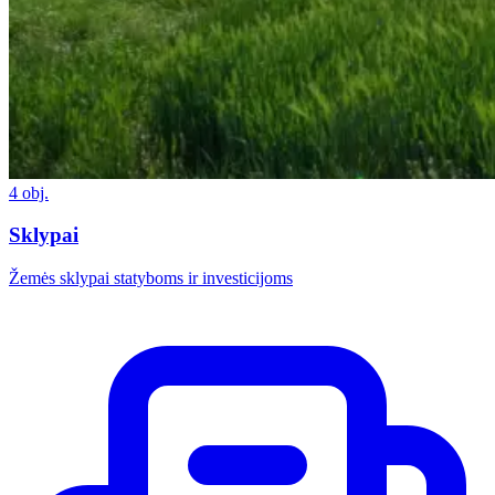
4 obj.
Sklypai
Žemės sklypai statyboms ir investicijoms