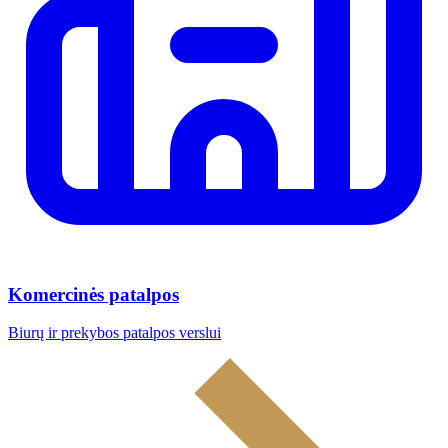
Komercinės patalpos
Biurų ir prekybos patalpos verslui