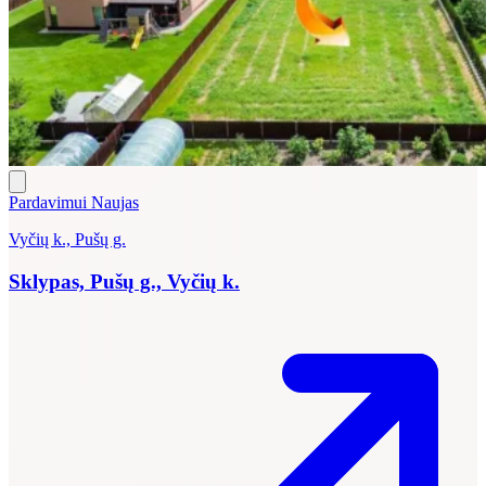
Pardavimui
Naujas
Vyčių k., Pušų g.
Sklypas, Pušų g., Vyčių k.