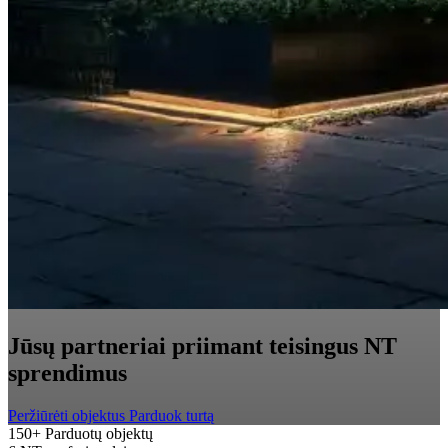
Jūsų partneriai priimant teisingus NT
sprendimus
Peržiūrėti objektus
Parduok turtą
150+
Parduotų objektų