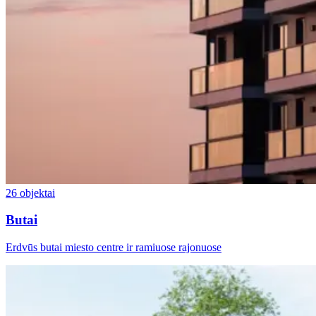
26 objektai
Butai
Erdvūs butai miesto centre ir ramiuose rajonuose