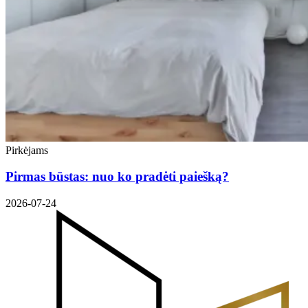
Pirkėjams
Pirmas būstas: nuo ko pradėti paiešką?
2026-07-24