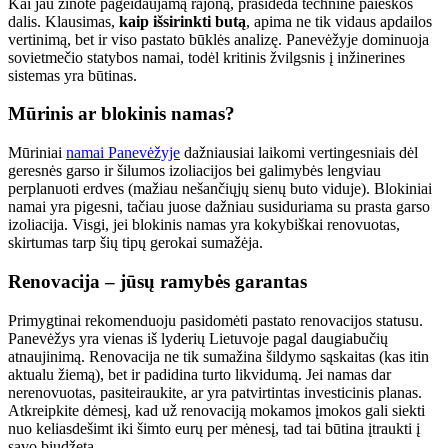
Kai jau žinote pageidaujamą rajoną, prasideda techninė paieškos
dalis. Klausimas,
kaip išsirinkti butą
, apima ne tik vidaus apdailos
vertinimą, bet ir viso pastato būklės analizę. Panevėžyje dominuoja
sovietmečio statybos namai, todėl kritinis žvilgsnis į inžinerines
sistemas yra būtinas.
Mūrinis ar blokinis namas?
Mūriniai
namai Panevėžyje
dažniausiai laikomi vertingesniais dėl
geresnės garso ir šilumos izoliacijos bei galimybės lengviau
perplanuoti erdves (mažiau nešančiųjų sienų buto viduje). Blokiniai
namai yra pigesni, tačiau juose dažniau susiduriama su prasta garso
izoliacija. Visgi, jei blokinis namas yra kokybiškai renovuotas,
skirtumas tarp šių tipų gerokai sumažėja.
Renovacija – jūsų ramybės garantas
Primygtinai rekomenduoju pasidomėti pastato renovacijos statusu.
Panevėžys yra vienas iš lyderių Lietuvoje pagal daugiabučių
atnaujinimą. Renovacija ne tik sumažina šildymo sąskaitas (kas itin
aktualu žiemą), bet ir padidina turto likvidumą. Jei namas dar
nerenovuotas, pasiteiraukite, ar yra patvirtintas investicinis planas.
Atkreipkite dėmesį, kad už renovaciją mokamos įmokos gali siekti
nuo keliasdešimt iki šimto eurų per mėnesį, tad tai būtina įtraukti į
savo biudžetą.