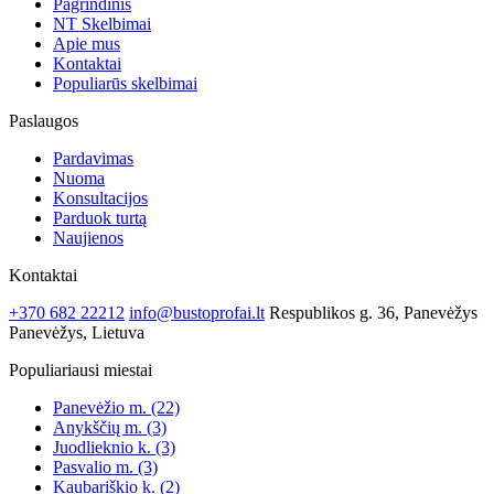
Pagrindinis
NT Skelbimai
Apie mus
Kontaktai
Populiarūs skelbimai
Paslaugos
Pardavimas
Nuoma
Konsultacijos
Parduok turtą
Naujienos
Kontaktai
+370 682 22212
info@bustoprofai.lt
Respublikos g. 36, Panevėžys
Panevėžys, Lietuva
Populiariausi miestai
Panevėžio m.
(22)
Anykščių m.
(3)
Juodlieknio k.
(3)
Pasvalio m.
(3)
Kaubariškio k.
(2)