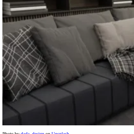
Photo by
dada_design
on
Unsplash