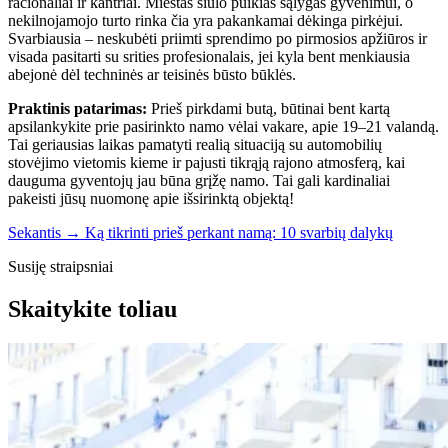
racionaliai ir kantriai. Miestas siūlo puikias sąlygas gyvenimui, o
nekilnojamojo turto rinka čia yra pakankamai dėkinga pirkėjui.
Svarbiausia – neskubėti priimti sprendimo po pirmosios apžiūros ir
visada pasitarti su srities profesionalais, jei kyla bent menkiausia
abejonė dėl techninės ar teisinės būsto būklės.
Praktinis patarimas:
Prieš pirkdami butą, būtinai bent kartą
apsilankykite prie pasirinkto namo vėlai vakare, apie 19–21 valandą.
Tai geriausias laikas pamatyti realią situaciją su automobilių
stovėjimo vietomis kieme ir pajusti tikrąją rajono atmosferą, kai
dauguma gyventojų jau būna grįžę namo. Tai gali kardinaliai
pakeisti jūsų nuomonę apie išsirinktą objektą!
Sekantis →
Ką tikrinti prieš perkant namą: 10 svarbių dalykų
Susiję straipsniai
Skaitykite toliau