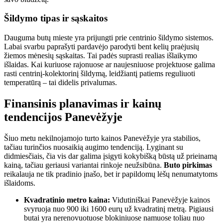
Šildymo tipas ir sąskaitos
Dauguma butų mieste yra prijungti prie centrinio šildymo sistemos.
Labai svarbu paprašyti pardavėjo parodyti bent kelių praėjusių
žiemos mėnesių sąskaitas. Tai padės suprasti realias išlaikymo
išlaidas. Kai kuriuose rajonuose ar naujesniuose projektuose galima
rasti centrinį-kolektorinį šildymą, leidžiantį patiems reguliuoti
temperatūrą – tai didelis privalumas.
Finansinis planavimas ir kainų
tendencijos Panevėžyje
Šiuo metu nekilnojamojo turto kainos Panevėžyje yra stabilios,
tačiau turinčios nuosaikią augimo tendenciją. Lyginant su
didmiesčiais, čia vis dar galima įsigyti kokybišką būstą už prieinamą
kainą, tačiau geriausi variantai rinkoje neužsibūna.
Buto pirkimas
reikalauja ne tik pradinio įnašo, bet ir papildomų lėšų nenumatytoms
išlaidoms.
Kvadratinio metro kaina:
Vidutiniškai Panevėžyje kainos
svyruoja nuo 900 iki 1600 eurų už kvadratinį metrą. Pigiausi
butai yra nerenovuotuose blokiniuose namuose toliau nuo