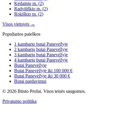
Kėdainių m.
(2)
Radviliškio m.
(2)
Rokiškio m.
(2)
Visos vietovės →
Populiarios paieškos
1 kambario butai Panevėžyje
2 kambarių butai Panevėžyje
3 kambarių butai Panevėžyje
4 kambarių butai Panevėžyje
Butai Panevėžyje
Butai Panevėžyje iki 100 000 €
Butai Panevėžyje iki 30 000 €
Butai pardavimui
© 2026 Būsto Profai. Visos teisės saugomos.
Privatumo politika