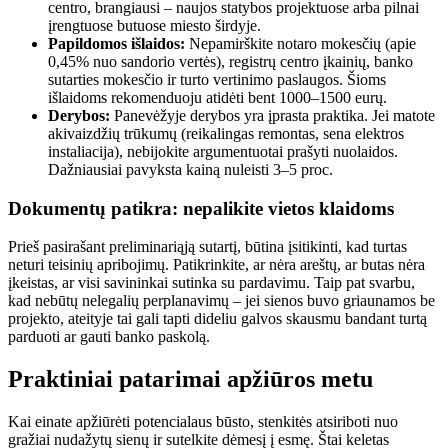
centro, brangiausi – naujos statybos projektuose arba pilnai
įrengtuose butuose miesto širdyje.
Papildomos išlaidos:
Nepamirškite notaro mokesčių (apie
0,45% nuo sandorio vertės), registrų centro įkainių, banko
sutarties mokesčio ir turto vertinimo paslaugos. Šioms
išlaidoms rekomenduoju atidėti bent 1000–1500 eurų.
Derybos:
Panevėžyje derybos yra įprasta praktika. Jei matote
akivaizdžių trūkumų (reikalingas remontas, sena elektros
instaliacija), nebijokite argumentuotai prašyti nuolaidos.
Dažniausiai pavyksta kainą nuleisti 3–5 proc.
Dokumentų patikra: nepalikite vietos klaidoms
Prieš pasirašant preliminariąją sutartį, būtina įsitikinti, kad turtas
neturi teisinių apribojimų. Patikrinkite, ar nėra areštų, ar butas nėra
įkeistas, ar visi savininkai sutinka su pardavimu. Taip pat svarbu,
kad nebūtų nelegalių perplanavimų – jei sienos buvo griaunamos be
projekto, ateityje tai gali tapti dideliu galvos skausmu bandant turtą
parduoti ar gauti banko paskolą.
Praktiniai patarimai apžiūros metu
Kai einate apžiūrėti potencialaus būsto, stenkitės atsiriboti nuo
gražiai nudažytų sienų ir sutelkite dėmesį į esmę. Štai keletas