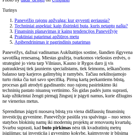
Turinys
Panevėžio rajonų apžvalga: kur gyventi geriausia?
Techniniai aspektai: kaip išsirinkti butą, kuris netaptų našta?
Finansinis planavimas ir kainų tendencijos Panevėžyje
Praktiniai patarimai apžiūros metu
Apibendrinimas ir pagrindinis patarimas
Panevėžys, dažnai vadinamas Aukštaitijos sostine, šiandien išgyvena
savotišką renesansą. Miestas gražėja, tvarkomos viešosios erdvės, o
strateginė jo vieta tarp Vilniaus, Kauno ir Rygos daro jį vis
patrauklesnį tiek jauniems specialistams, tiek šeimoms, ieškančioms
balanso tarp karjeros galimybių ir ramybės. Tačiau nekilnojamojo
turto rinka čia turi savo specifiką. Pirmą kartą perkantiems būstą,
procesas gali atrodyti gąsdinantis: nuo rajonų pasirinkimo iki
techninių pastato niuansų vertinimo. Šis gidas padės jums suprasti,
kaip užtikrintai žengti pirmąjį žingsnį ir įsigyti namus, kurie džiugins
ne vienerius metus.
Sprendimas įsigyti nuosavą būstą yra viena didžiausių finansinių
investicijų gyvenime. Panevėžyje pasiūla yra spalvinga – nuo senos
statybos blokinių namų iki modernių projektų ar renovuotų kvartalų.
Svarbu suprasti, kad
buto pirkimas
nėra tik kvadratinių metrų
įsigijimas; tai investicija į gyvenimo kokybę, kaimynystę ir būsimą