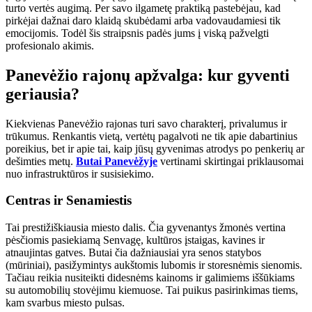
turto vertės augimą. Per savo ilgametę praktiką pastebėjau, kad
pirkėjai dažnai daro klaidą skubėdami arba vadovaudamiesi tik
emocijomis. Todėl šis straipsnis padės jums į viską pažvelgti
profesionalo akimis.
Panevėžio rajonų apžvalga: kur gyventi
geriausia?
Kiekvienas Panevėžio rajonas turi savo charakterį, privalumus ir
trūkumus. Renkantis vietą, vertėtų pagalvoti ne tik apie dabartinius
poreikius, bet ir apie tai, kaip jūsų gyvenimas atrodys po penkerių ar
dešimties metų.
Butai Panevėžyje
vertinami skirtingai priklausomai
nuo infrastruktūros ir susisiekimo.
Centras ir Senamiestis
Tai prestižiškiausia miesto dalis. Čia gyvenantys žmonės vertina
pėsčiomis pasiekiamą Senvagę, kultūros įstaigas, kavines ir
atnaujintas gatves. Butai čia dažniausiai yra senos statybos
(mūriniai), pasižymintys aukštomis lubomis ir storesnėmis sienomis.
Tačiau reikia nusiteikti didesnėms kainoms ir galimiems iššūkiams
su automobilių stovėjimu kiemuose. Tai puikus pasirinkimas tiems,
kam svarbus miesto pulsas.