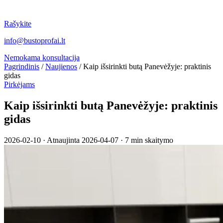
Rašykite
info@bustoprofai.lt
Nemokama konsultacija
Pagrindinis
/
Naujienos
/
Kaip išsirinkti butą Panevėžyje: praktinis
gidas
Pirkėjams
Kaip išsirinkti butą Panevėžyje: praktinis
gidas
2026-02-10
·
Atnaujinta 2026-04-07
·
7 min skaitymo