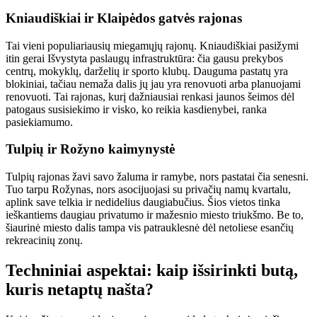
Kniaudiškiai ir Klaipėdos gatvės rajonas
Tai vieni populiariausių miegamųjų rajonų. Kniaudiškiai pasižymi
itin gerai Išvystyta paslaugų infrastruktūra: čia gausu prekybos
centrų, mokyklų, darželių ir sporto klubų. Dauguma pastatų yra
blokiniai, tačiau nemaža dalis jų jau yra renovuoti arba planuojami
renovuoti. Tai rajonas, kurį dažniausiai renkasi jaunos šeimos dėl
patogaus susisiekimo ir visko, ko reikia kasdienybei, ranka
pasiekiamumo.
Tulpių ir Rožyno kaimynystė
Tulpių rajonas žavi savo žaluma ir ramybe, nors pastatai čia senesni.
Tuo tarpu Rožynas, nors asocijuojasi su privačių namų kvartalu,
aplink save telkia ir nedidelius daugiabučius. Šios vietos tinka
ieškantiems daugiau privatumo ir mažesnio miesto triukšmo. Be to,
šiaurinė miesto dalis tampa vis patrauklesnė dėl netoliese esančių
rekreacinių zonų.
Techniniai aspektai: kaip išsirinkti butą,
kuris netaptų našta?