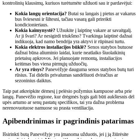
kontrolinių klausimų, kuriuos turėtumėte užduoti sau ir pardavėjui:
Kokia langų orientacija?
Butai su langais į pietus ar vakarus
bus šviesesni ir šiltesni, tačiau vasarą gali prireikti
kondicionieriaus.
Kokia kaimynystė?
Užsukite į laiptinę vakare ar savaitgalį.
Ar ji švari? Ar nesigirdi triukšmo? Tvarkinga laiptinė dažnai
indikuoja, kad namo bendrija yra aktyvi ir rūpinasi turtu.
Kokia elektros instaliacijos būklė?
Senos statybos butuose
dažnai būna aliuminio laidai, kurie neatlaiko šiuolaikinių
prietaisų apkrovos. Jei planuojate remontą, instaliacijos
keitimas bus viena pirmųjų užduočių.
Ar yra rūsys?
Panevėžyje dauguma senos statybos butų turi
rūsius. Tai didelis privalumas sandėliuoti dviračius ar
sezoninius daiktus.
Taip pat atkreipkite dėmesį į pelėsio požymius kampuose arba prie
langų. Panevėžio regione, kur drėgmės lygis gali būti aukštesnis dėl
upės artumo ar senų pastatų specifikos, tai yra dažna problema
nerenovuotuose namuose su prasta ventiliacija.
Apibendrinimas ir pagrindinis patarimas
Išsirinkti butą Panevėžyje yra įmanoma užduotis, jei į ją žiūrėsite