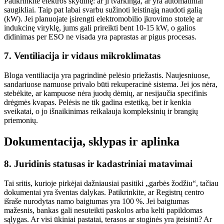
Patikrinkite elektros skydinę: ar ji tvarkinga, ar yra automatiniai
saugikliai. Taip pat labai svarbu sužinoti leistinąją naudoti galią
(kW). Jei planuojate įsirengti elektromobilio įkrovimo stotelę ar
indukcinę viryklę, jums gali prireikti bent 10-15 kW, o galios
didinimas per ESO ne visada yra paprastas ar pigus procesas.
7. Ventiliacija ir vidaus mikroklimatas
Bloga ventiliacija yra pagrindinė pelėsio priežastis. Naujesniuose,
sandariuose namuose privalo būti rekuperacinė sistema. Jei jos nėra,
stebėkite, ar kampuose nėra juodų dėmių, ar nesijaučia specifinis
drėgmės kvapas. Pelėsis ne tik gadina estetiką, bet ir kenkia
sveikatai, o jo išnaikinimas reikalauja kompleksinių ir brangių
priemonių.
Dokumentacija, sklypas ir aplinka
8. Juridinis statusas ir kadastriniai matavimai
Tai sritis, kurioje pirkėjai dažniausiai pasitiki „garbės žodžiu“, tačiau
dokumentai yra šventas dalykas. Patikrinkite, ar Registrų centro
išraše nurodytas namo baigtumas yra 100 %. Jei baigtumas
mažesnis, bankas gali nesuteikti paskolos arba kelti papildomas
sąlygas. Ar visi ūkiniai pastatai, terasos ar stoginės yra įteisinti? Ar