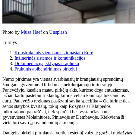
Photo by
Musa Haef
on
Unsplash
Turinys
Konstrukcinis vientisumas ir pastato išorė
Inžinerinės sistemos ir komunikacijos
Dokumentacija, sklypas ir aplinka
Praktinis apibendrinimas pirkėjui
Namo pirkimas yra vienas svarbiausių ir brangiausių sprendimų
žmogaus gyvenime. Dirbdamas nekilnojamojo turto srityje
Panevėžyje, kasdien matau pirkėjų akis, kuriose dega entuziazmas,
tačiau kartu pastebiu ir klaidų, kurios vėliau kainuoja tūkstančius
eurų. Panevėžio regionas pasižymi savita specifika – čia turime tiek
senos statybos kvartalų, tokių kaip Rožynas ar Klaipėdos
mikrorajono pakraščiai, tiek sparčiai besivystančias naujas
gyvenvietes Molainiuose, Piniavoje ar Dembavoje. Kiekviena ši
vieta turi savo „povandeninių akmenų“.
Daugelis pirkėjų pirmiausia vertina estetinį vaizdą: gražiai nudažytas