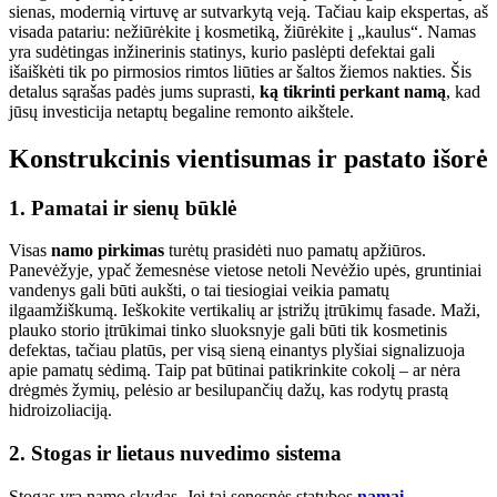
sienas, modernią virtuvę ar sutvarkytą veją. Tačiau kaip ekspertas, aš
visada patariu: nežiūrėkite į kosmetiką, žiūrėkite į „kaulus“. Namas
yra sudėtingas inžinerinis statinys, kurio paslėpti defektai gali
išaiškėti tik po pirmosios rimtos liūties ar šaltos žiemos nakties. Šis
detalus sąrašas padės jums suprasti,
ką tikrinti perkant namą
, kad
jūsų investicija netaptų begaline remonto aikštele.
Konstrukcinis vientisumas ir pastato išorė
1. Pamatai ir sienų būklė
Visas
namo pirkimas
turėtų prasidėti nuo pamatų apžiūros.
Panevėžyje, ypač žemesnėse vietose netoli Nevėžio upės, gruntiniai
vandenys gali būti aukšti, o tai tiesiogiai veikia pamatų
ilgaamžiškumą. Ieškokite vertikalių ar įstrižų įtrūkimų fasade. Maži,
plauko storio įtrūkimai tinko sluoksnyje gali būti tik kosmetinis
defektas, tačiau platūs, per visą sieną einantys plyšiai signalizuoja
apie pamatų sėdimą. Taip pat būtinai patikrinkite cokolį – ar nėra
drėgmės žymių, pelėsio ar besilupančių dažų, kas rodytų prastą
hidroizoliaciją.
2. Stogas ir lietaus nuvedimo sistema
Stogas yra namo skydas. Jei tai senesnės statybos
namai