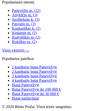
Populiariausi miestai
Panevėžio m.
(22)
Anykščių m.
(3)
Juodlieknio k.
(3)
Pasvalio m.
(3)
Kaubariškio k.
(2)
Kėdainių m.
(2)
Radviliškio m.
(2)
Rokiškio m.
(2)
Visos vietovės →
Populiarios paieškos
1 kambario butai Panevėžyje
2 kambarių butai Panevėžyje
3 kambarių butai Panevėžyje
4 kambarių butai Panevėžyje
Butai Panevėžyje
Butai Panevėžyje iki 100 000 €
Butai Panevėžyje iki 30 000 €
Butai pardavimui
© 2026 Būsto Profai. Visos teisės saugomos.