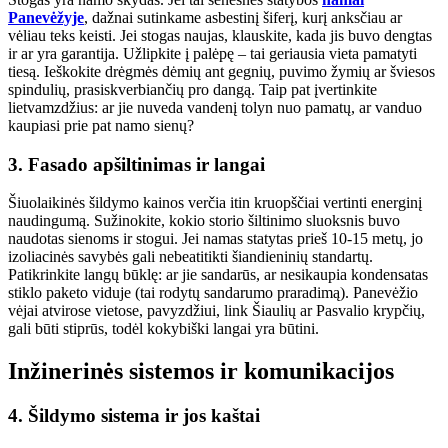
Panevėžyje
, dažnai sutinkame asbestinį šiferį, kurį anksčiau ar
vėliau teks keisti. Jei stogas naujas, klauskite, kada jis buvo dengtas
ir ar yra garantija. Užlipkite į palėpę – tai geriausia vieta pamatyti
tiesą. Ieškokite drėgmės dėmių ant gegnių, puvimo žymių ar šviesos
spindulių, prasiskverbiančių pro dangą. Taip pat įvertinkite
lietvamzdžius: ar jie nuveda vandenį tolyn nuo pamatų, ar vanduo
kaupiasi prie pat namo sienų?
3. Fasado apšiltinimas ir langai
Šiuolaikinės šildymo kainos verčia itin kruopščiai vertinti energinį
naudingumą. Sužinokite, kokio storio šiltinimo sluoksnis buvo
naudotas sienoms ir stogui. Jei namas statytas prieš 10-15 metų, jo
izoliacinės savybės gali nebeatitikti šiandieninių standartų.
Patikrinkite langų būklę: ar jie sandarūs, ar nesikaupia kondensatas
stiklo paketo viduje (tai rodytų sandarumo praradimą). Panevėžio
vėjai atvirose vietose, pavyzdžiui, link Šiaulių ar Pasvalio krypčių,
gali būti stiprūs, todėl kokybiški langai yra būtini.
Inžinerinės sistemos ir komunikacijos
4. Šildymo sistema ir jos kaštai