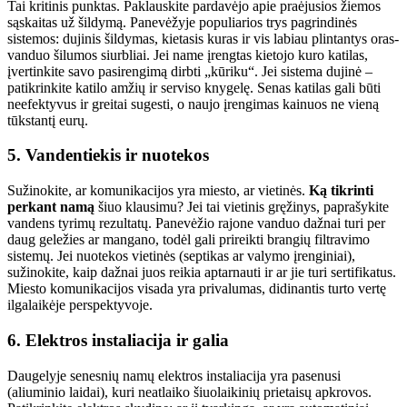
Tai kritinis punktas. Paklauskite pardavėjo apie praėjusios žiemos
sąskaitas už šildymą. Panevėžyje populiarios trys pagrindinės
sistemos: dujinis šildymas, kietasis kuras ir vis labiau plintantys oras-
vanduo šilumos siurbliai. Jei name įrengtas kietojo kuro katilas,
įvertinkite savo pasirengimą dirbti „kūriku“. Jei sistema dujinė –
patikrinkite katilo amžių ir serviso knygelę. Senas katilas gali būti
neefektyvus ir greitai sugesti, o naujo įrengimas kainuos ne vieną
tūkstantį eurų.
5. Vandentiekis ir nuotekos
Sužinokite, ar komunikacijos yra miesto, ar vietinės.
Ką tikrinti
perkant namą
šiuo klausimu? Jei tai vietinis gręžinys, paprašykite
vandens tyrimų rezultatų. Panevėžio rajone vanduo dažnai turi per
daug geležies ar mangano, todėl gali prireikti brangių filtravimo
sistemų. Jei nuotekos vietinės (septikas ar valymo įrenginiai),
sužinokite, kaip dažnai juos reikia aptarnauti ir ar jie turi sertifikatus.
Miesto komunikacijos visada yra privalumas, didinantis turto vertę
ilgalaikėje perspektyvoje.
6. Elektros instaliacija ir galia
Daugelyje senesnių namų elektros instaliacija yra pasenusi
(aliuminio laidai), kuri neatlaiko šiuolaikinių prietaisų apkrovos.