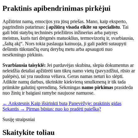
Praktinis apibendrinimas pirkėjui
Apžiūrint namą, emocijos yra jūsų priešas. Mano, kaip eksperto,
pagrindinis patarimas:
į apžiūrą visada eikite su specialistu
. Tai
gali būti statybų techninės priežiūros inžinerius arba patyręs
meistras, kuris turi drėgmės matuoklius, termovizorių ir, svarbiausia,
„šaltą akį“. Nors tokia paslauga kainuoja, ji gali padėti sutaupyti
dešimtis tūkstančių eurų derybų metu arba apsaugoti nuo
nesėkmingo pirkinio.
Svarbiausia taisyklė:
Jei pardavėjas skubina, slepia dokumentus ar
neleidžia detaliai apžiūrėti tam tikrų namo vietų (pavyzdžiui, rūsio ar
palėpės), tai yra raudona vėliava. Geras namas neturi ko slėpti.
Atlikite namų darbus, tikrinkite kiekvieną smulkmeną ir tik tada
priimkite galutinį sprendimą. Sėkmingas
namo pirkimas
prasideda
nuo žinių ir baigiasi ramybe naujuose namuose.
← Ankstesnis
Kaip išsirinkti butą Panevėžyje: praktinis gidas
Sekantis →
Pirmas būstas: nuo ko pradėti paiešką?
Susiję straipsniai
Skaitykite toliau