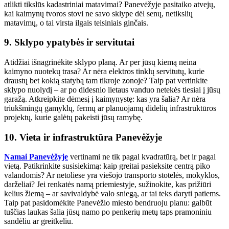
atlikti tikslūs kadastriniai matavimai? Panevėžyje pasitaiko atvejų,
kai kaimynų tvoros stovi ne savo sklype dėl senų, netikslių
matavimų, o tai virsta ilgais teisiniais ginčais.
9. Sklypo ypatybės ir servitutai
Atidžiai išnagrinėkite sklypo planą. Ar per jūsų kiemą neina
kaimyno nuotekų trasa? Ar nėra elektros tinklų servitutų, kurie
draustų bet kokią statybą tam tikroje zonoje? Taip pat vertinkite
sklypo nuolydį – ar po didesnio lietaus vanduo netekės tiesiai į jūsų
garažą. Atkreipkite dėmesį į kaimynystę: kas yra šalia? Ar nėra
triukšmingų gamyklų, fermų ar planuojamų didelių infrastruktūros
projektų, kurie galėtų pakeisti jūsų ramybę.
10. Vieta ir infrastruktūra Panevėžyje
Namai Panevėžyje
vertinami ne tik pagal kvadratūrą, bet ir pagal
vietą. Patikrinkite susisiekimą: kaip greitai pasieksite centrą piko
valandomis? Ar netoliese yra viešojo transporto stotelės, mokyklos,
darželiai? Jei renkatės namą priemiestyje, sužinokite, kas prižiūri
kelius žiemą – ar savivaldybė valo sniegą, ar tai teks daryti patiems.
Taip pat pasidomėkite Panevėžio miesto bendruoju planu: galbūt
tuščias laukas šalia jūsų namo po penkerių metų taps pramoniniu
sandėliu ar greitkeliu.