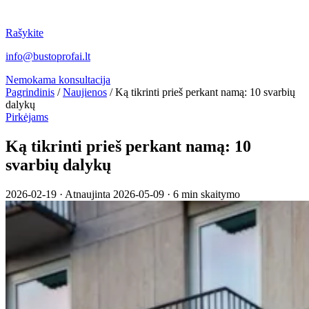
Rašykite
info@bustoprofai.lt
Nemokama konsultacija
Pagrindinis
/
Naujienos
/
Ką tikrinti prieš perkant namą: 10 svarbių
dalykų
Pirkėjams
Ką tikrinti prieš perkant namą: 10
svarbių dalykų
2026-02-19
·
Atnaujinta 2026-05-09
·
6 min skaitymo