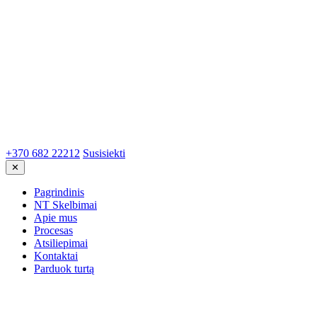
+370 682 22212
Susisiekti
✕
Pagrindinis
NT Skelbimai
Apie mus
Procesas
Atsiliepimai
Kontaktai
Parduok turtą