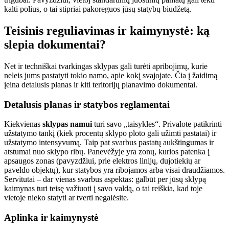
kalti polius, o tai stipriai pakoreguos jūsų statybų biudžetą.
Teisinis reguliavimas ir kaimynystė: ką
slepia dokumentai?
Net ir techniškai tvarkingas sklypas gali turėti apribojimų, kurie
neleis jums pastatyti tokio namo, apie kokį svajojate. Čia į žaidimą
įeina detalusis planas ir kiti teritorijų planavimo dokumentai.
Detalusis planas ir statybos reglamentai
Kiekvienas
sklypas namui
turi savo „taisykles“. Privalote patikrinti
užstatymo tankį (kiek procentų sklypo ploto gali užimti pastatai) ir
užstatymo intensyvumą. Taip pat svarbus pastatų aukštingumas ir
atstumai nuo sklypo ribų. Panevėžyje yra zonų, kurios patenka į
apsaugos zonas (pavyzdžiui, prie elektros linijų, dujotiekių ar
paveldo objektų), kur statybos yra ribojamos arba visai draudžiamos.
Servitutai – dar vienas svarbus aspektas: galbūt per jūsų sklypą
kaimynas turi teisę važiuoti į savo valdą, o tai reiškia, kad toje
vietoje nieko statyti ar tverti negalėsite.
Aplinka ir kaimynystė