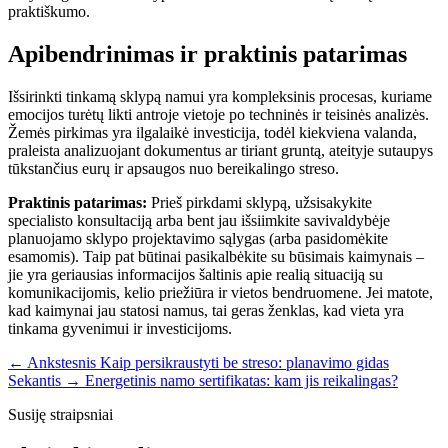
praktiškumo.
Apibendrinimas ir praktinis patarimas
Išsirinkti tinkamą sklypą namui yra kompleksinis procesas, kuriame
emocijos turėtų likti antroje vietoje po techninės ir teisinės analizės.
Žemės pirkimas yra ilgalaikė investicija, todėl kiekviena valanda,
praleista analizuojant dokumentus ar tiriant gruntą, ateityje sutaupys
tūkstančius eurų ir apsaugos nuo bereikalingo streso.
Praktinis patarimas:
Prieš pirkdami sklypą, užsisakykite
specialisto konsultaciją arba bent jau išsiimkite savivaldybėje
planuojamo sklypo projektavimo sąlygas (arba pasidomėkite
esamomis). Taip pat būtinai pasikalbėkite su būsimais kaimynais –
jie yra geriausias informacijos šaltinis apie realią situaciją su
komunikacijomis, kelio priežiūra ir vietos bendruomene. Jei matote,
kad kaimynai jau statosi namus, tai geras ženklas, kad vieta yra
tinkama gyvenimui ir investicijoms.
← Ankstesnis
Kaip persikraustyti be streso: planavimo gidas
Sekantis →
Energetinis namo sertifikatas: kam jis reikalingas?
Susiję straipsniai