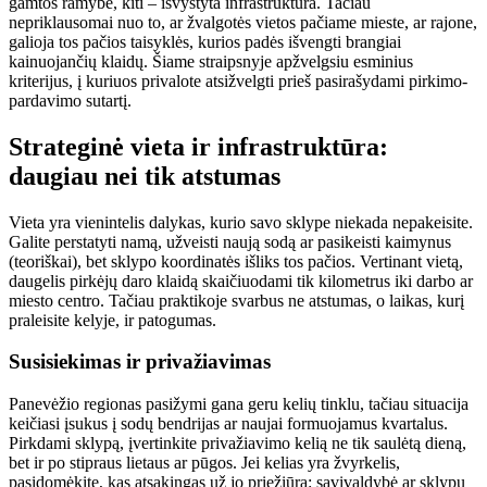
gamtos ramybe, kiti – išvystyta infrastruktūra. Tačiau
nepriklausomai nuo to, ar žvalgotės vietos pačiame mieste, ar rajone,
galioja tos pačios taisyklės, kurios padės išvengti brangiai
kainuojančių klaidų. Šiame straipsnyje apžvelgsiu esminius
kriterijus, į kuriuos privalote atsižvelgti prieš pasirašydami pirkimo-
pardavimo sutartį.
Strateginė vieta ir infrastruktūra:
daugiau nei tik atstumas
Vieta yra vienintelis dalykas, kurio savo sklype niekada nepakeisite.
Galite perstatyti namą, užveisti naują sodą ar pasikeisti kaimynus
(teoriškai), bet sklypo koordinatės išliks tos pačios. Vertinant vietą,
daugelis pirkėjų daro klaidą skaičiuodami tik kilometrus iki darbo ar
miesto centro. Tačiau praktikoje svarbus ne atstumas, o laikas, kurį
praleisite kelyje, ir patogumas.
Susisiekimas ir privažiavimas
Panevėžio regionas pasižymi gana geru kelių tinklu, tačiau situacija
keičiasi įsukus į sodų bendrijas ar naujai formuojamus kvartalus.
Pirkdami sklypą, įvertinkite privažiavimo kelią ne tik saulėtą dieną,
bet ir po stipraus lietaus ar pūgos. Jei kelias yra žvyrkelis,
pasidomėkite, kas atsakingas už jo priežiūrą: savivaldybė ar sklypų