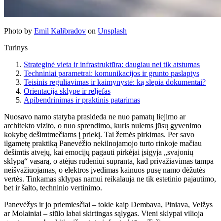
Photo by
Emil Kalibradov
on
Unsplash
Turinys
Strateginė vieta ir infrastruktūra: daugiau nei tik atstumas
Techniniai parametrai: komunikacijos ir grunto paslaptys
Teisinis reguliavimas ir kaimynystė: ką slepia dokumentai?
Orientacija sklype ir reljefas
Apibendrinimas ir praktinis patarimas
Nuosavo namo statyba prasideda ne nuo pamatų liejimo ar
architekto vizito, o nuo sprendimo, kuris nulems jūsų gyvenimo
kokybę dešimtmečiams į priekį. Tai žemės pirkimas. Per savo
ilgametę praktiką Panevėžio nekilnojamojo turto rinkoje mačiau
dešimtis atvejų, kai emocijų pagauti pirkėjai įsigyja „svajonių
sklypą“ vasarą, o atėjus rudeniui supranta, kad privažiavimas tampa
neišvažiuojamas, o elektros įvedimas kainuos pusę namo dėžutės
vertės. Tinkamas sklypas namui reikalauja ne tik estetinio pajautimo,
bet ir šalto, techninio vertinimo.
Panevėžys ir jo priemiesčiai – tokie kaip Dembava, Piniava, Velžys
ar Molainiai – siūlo labai skirtingas sąlygas. Vieni sklypai vilioja