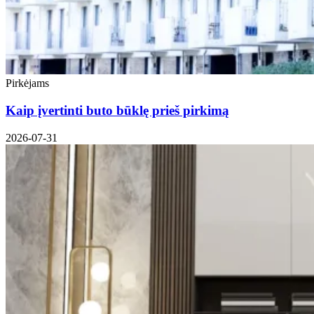
Pirkėjams
Kaip įvertinti buto būklę prieš pirkimą
2026-07-31