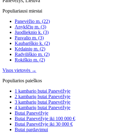
Panevėžys, Lietuva
Populiariausi miestai
Panevėžio m.
(22)
Anykščių m.
(3)
Juodlieknio k.
(3)
Pasvalio m.
(3)
Kaubariškio k.
(2)
Kėdainių m.
(2)
Radviliškio m.
(2)
Rokiškio m.
(2)
Visos vietovės →
Populiarios paieškos
1 kambario butai Panevėžyje
2 kambarių butai Panevėžyje
3 kambarių butai Panevėžyje
4 kambarių butai Panevėžyje
Butai Panevėžyje
Butai Panevėžyje iki 100 000 €
Butai Panevėžyje iki 30 000 €
Butai pardavimui