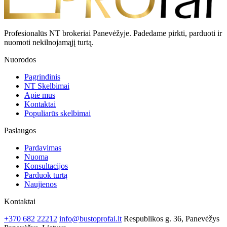
Profesionalūs NT brokeriai Panevėžyje. Padedame pirkti, parduoti ir
nuomoti nekilnojamąjį turtą.
Nuorodos
Pagrindinis
NT Skelbimai
Apie mus
Kontaktai
Populiarūs skelbimai
Paslaugos
Pardavimas
Nuoma
Konsultacijos
Parduok turtą
Naujienos
Kontaktai
+370 682 22212
info@bustoprofai.lt
Respublikos g. 36, Panevėžys