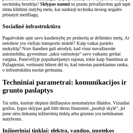
savininkų bendrija?
Sklypas namui
su prastu privažiavimu gali tapti
rimta kliūtimi statybų metu, kai sunkioji technika tiesiog negalės
pristatyti medžiagų.
Socialinė infrastruktūra
Pagalvokite apie savo kasdienybę po penkerių ar dešimties metų. Ar
netoliese yra viešojo transporto stotelė? Kaip vaikai pasieks
mokyklą? Nors šiandien gali atrodyti, kad visur nuvažiuosite
automobiliu, gyvenimas „taksi vairuotoju“ savo vaikams greitai
vargina. Panevėžyje populiarėjantys rajonai, tokie kaip Staniūnai ar
Pažagieniai, vertinami būtent dėl to, kad miestas pasiekiamas ranka,
o infrastruktūra nuolat gerinama.
Techniniai parametrai: komunikacijos ir
grunto paslaptys
Tai sritis, kurioje slepiasi didžiausios nenumatytos išlaidos. Vizualiai
gražus, lygus sklypas gali būti tikras finansinis „juodoji skylė“, jei
jame nėra tinkamų inžinerinių tinklų arba gruntas yra netinkamas
statyboms.
Inžineriniai tinklai: elektra, vanduo, nuotekos