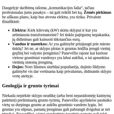
Daugelyje skelbimų rašoma „komunikacijos šalia“, tačiau
profesionalas jums pasakys – tai gali reikšti bet ką.
Žemės pirkimas
be aiškaus plano, kaip bus atvesta elektra, yra rizika. Privalote
išsiaiškinti:
Elektra:
Kiek kilovatų (kW) skirta sklypui ir kur yra
artimiausia transformatorinė? Jei tinklo pajėgumų nepakanka,
jų didinimas gali kainuoti tūkstančius eurų.
Vanduo ir nuotekos:
Ar yra galimybė prisijungti prie miesto
tinklų? Jei ne, ar sklypo plotas ir gruntas leidžia įrengti vietinį
gręžinį bei valymo įrenginius? Panevėžio rajone kai kuriose
vietose gruntiniai vandenys yra labai aukštai, o tai apsunkina
vietinių sistemų įrengimą.
Dujos:
Nors šilumos siurbliai populiarėja, dujinio šildymo
galimybė vis dar vertinama kaip privalumas, didinantis sklypo
vertę ateityje.
Geologija ir grunto tyrimai
Niekada nepirkite sklypo neatlikę (arba bent nepasidomėję kaimynų
patirtimi) preliminarių grunto tyrimų. Panevėžio apylinkėse pasitaiko
vietų su durpingu gruntu ar aukštu gruntinio vandens lygiu. Jei
gruntas yra silpnas, pamatų įrengimas gali pabrangti dvigubai ar net
trigubai. Pavyzdžiui, vietoj standartinių juostinių pamatų gali tekti