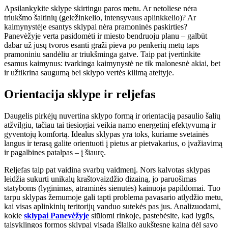
Apsilankykite sklype skirtingu paros metu. Ar netoliese nėra
triukšmo šaltinių (geležinkelio, intensyvaus aplinkkelio)? Ar
kaimynystėje esantys sklypai nėra pramoninės paskirties?
Panevėžyje verta pasidomėti ir miesto bendruoju planu – galbūt
dabar už jūsų tvoros esanti graži pieva po penkerių metų taps
pramoniniu sandėliu ar triukšminga gatve. Taip pat įvertinkite
esamus kaimynus: tvarkinga kaimynystė ne tik malonesnė akiai, bet
ir užtikrina saugumą bei sklypo vertės kilimą ateityje.
Orientacija sklype ir reljefas
Daugelis pirkėjų nuvertina sklypo formą ir orientaciją pasaulio šalių
atžvilgiu, tačiau tai tiesiogiai veikia namo energetinį efektyvumą ir
gyventojų komfortą. Idealus sklypas yra toks, kuriame svetainės
langus ir terasą galite orientuoti į pietus ar pietvakarius, o įvažiavimą
ir pagalbines patalpas – į šiaurę.
Reljefas taip pat vaidina svarbų vaidmenį. Nors kalvotas sklypas
leidžia sukurti unikalų kraštovaizdžio dizainą, jo paruošimas
statyboms (lyginimas, atraminės sienutės) kainuoja papildomai. Tuo
tarpu sklypas žemumoje gali tapti problema pavasario atlydžio metu,
kai visas aplinkinių teritorijų vanduo sutekės pas jus. Analizuodami,
kokie
sklypai Panevėžyje
siūlomi rinkoje, pastebėsite, kad lygūs,
taisyklingos formos sklypai visada išlaiko aukštesnę kainą dėl savo