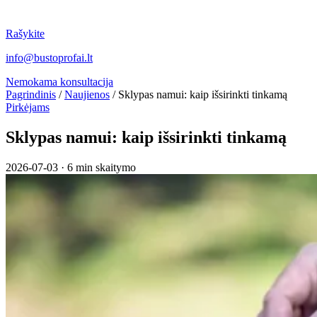
Rašykite
info@bustoprofai.lt
Nemokama konsultacija
Pagrindinis
/
Naujienos
/
Sklypas namui: kaip išsirinkti tinkamą
Pirkėjams
Sklypas namui: kaip išsirinkti tinkamą
2026-07-03
·
6 min skaitymo