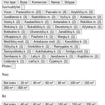
Visi tipai
Butai
Komercinė
Namai
Sklypai
Savivaldybė
Visos
Panevėžio m.
(22)
Pasvalio m.
(4)
Anykščių m.
(3)
Juodlieknio k.
(3)
Radviliškio m.
(2)
Vyčių k.
(2)
Kėdainių m.
(2)
Startų k.
(2)
Kaubariškio k.
(2)
Antanašės k.
(2)
Rokiškio m.
(2)
Rinkūnų k.
(1)
Bukaltiškių k.
(1)
Deveitonių k.
(1)
Ažytėnų k.
(1)
Bobkalnio k.
(1)
Užunevėžių k.
(1)
Janališkių k.
(1)
Vilkapjūvių k.
(1)
Paežerio I k.
(1)
Margių k.
(1)
Miežiškių mstl.
(1)
Antašavos mstl.
(1)
Kavoliškio k.
(1)
Ožkyčių k.
(1)
Grinkiškio k.
(1)
Ramygalos m.
(1)
Šeimyniškėlių k.
(1)
Aukštakalnių k.
(1)
Smilgių mstl.
(1)
Dembavos k.
(1)
Lašų k.
(1)
Janušavos k.
(1)
Kupiškio m.
(1)
Liūdynės k.
(1)
Laičių k.
(1)
Čypėnų k.
(1)
Plotas
Nuo
Bet koks
20 m²
40 m²
60 m²
80 m²
100 m²
150 m²
200 m²
300 m²
Iki
Bet koks
40 m²
60 m²
80 m²
100 m²
150 m²
200 m²