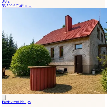
3/3 a.
53 500 €
Plačiau →
Pardavimui
Naujas