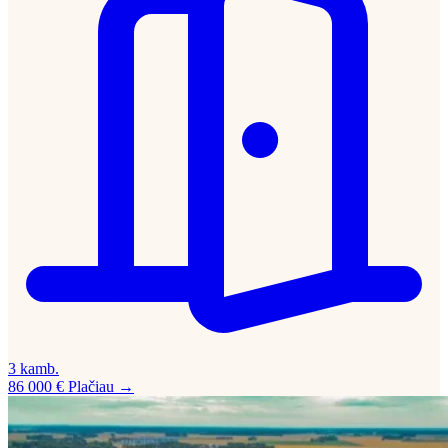
3 kamb.
86 000 €
Plačiau →