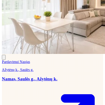
Pardavimui
Naujas
Ažytėnų k., Saulės g.
Namas, Saulės g., Ažytėnų k.