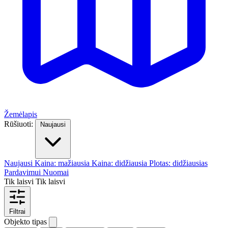
Žemėlapis
Rūšiuoti:
Naujausi
Naujausi
Kaina: mažiausia
Kaina: didžiausia
Plotas: didžiausias
Pardavimui
Nuomai
Tik laisvi
Tik laisvi
Filtrai
Objekto tipas