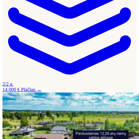
2/2 a.
14 000 €
Plačiau →