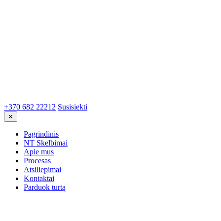
+370 682 22212
Susisiekti
✕
Pagrindinis
NT Skelbimai
Apie mus
Procesas
Atsiliepimai
Kontaktai
Parduok turtą