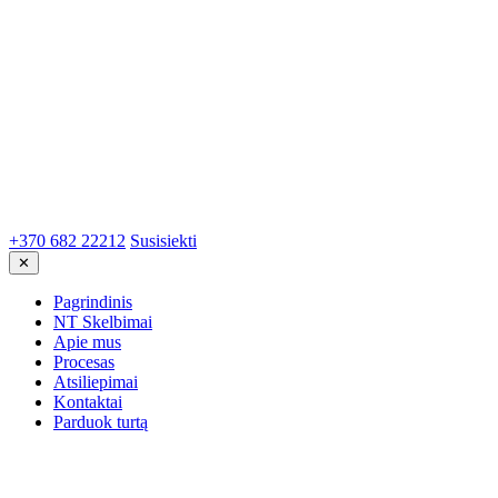
+370 682 22212
Susisiekti
✕
Pagrindinis
NT Skelbimai
Apie mus
Procesas
Atsiliepimai
Kontaktai
Parduok turtą