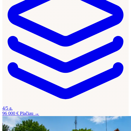
4/5 a.
96 000 €
Plačiau →