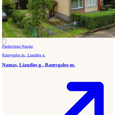
Pardavimui
Naujas
Ramygalos m., Liaudies g.
Namas, Liaudies g., Ramygalos m.