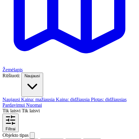
Žemėlapis
Rūšiuoti:
Naujausi
Naujausi
Kaina: mažiausia
Kaina: didžiausia
Plotas: didžiausias
Pardavimui
Nuomai
Tik laisvi
Tik laisvi
Filtrai
Objekto tipas