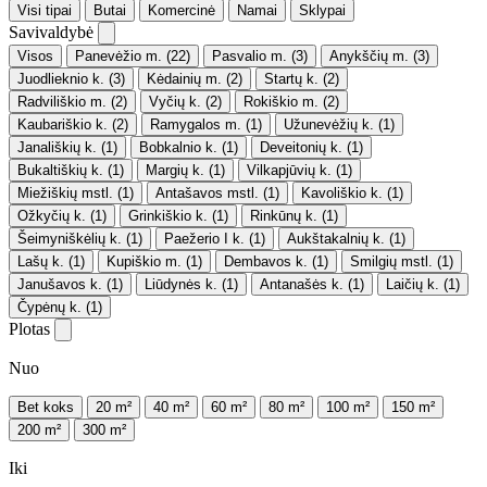
Visi tipai
Butai
Komercinė
Namai
Sklypai
Savivaldybė
Visos
Panevėžio m.
(22)
Pasvalio m.
(3)
Anykščių m.
(3)
Juodlieknio k.
(3)
Kėdainių m.
(2)
Startų k.
(2)
Radviliškio m.
(2)
Vyčių k.
(2)
Rokiškio m.
(2)
Kaubariškio k.
(2)
Ramygalos m.
(1)
Užunevėžių k.
(1)
Janališkių k.
(1)
Bobkalnio k.
(1)
Deveitonių k.
(1)
Bukaltiškių k.
(1)
Margių k.
(1)
Vilkapjūvių k.
(1)
Miežiškių mstl.
(1)
Antašavos mstl.
(1)
Kavoliškio k.
(1)
Ožkyčių k.
(1)
Grinkiškio k.
(1)
Rinkūnų k.
(1)
Šeimyniškėlių k.
(1)
Paežerio I k.
(1)
Aukštakalnių k.
(1)
Lašų k.
(1)
Kupiškio m.
(1)
Dembavos k.
(1)
Smilgių mstl.
(1)
Janušavos k.
(1)
Liūdynės k.
(1)
Antanašės k.
(1)
Laičių k.
(1)
Čypėnų k.
(1)
Plotas
Nuo
Bet koks
20 m²
40 m²
60 m²
80 m²
100 m²
150 m²
200 m²
300 m²
Iki