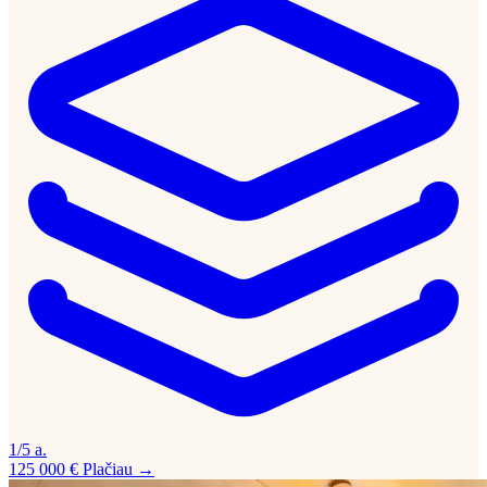
1/5 a.
125 000 €
Plačiau →