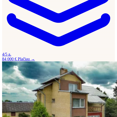
4/5 a.
84 000 €
Plačiau →