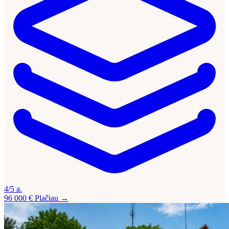
4/5 a.
96 000 €
Plačiau →