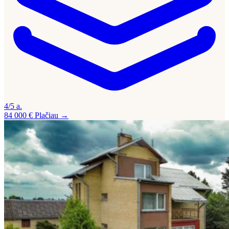
4/5 a.
84 000 €
Plačiau →