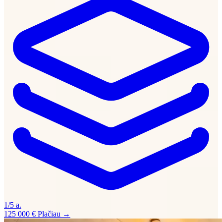
1/5 a.
125 000 €
Plačiau →