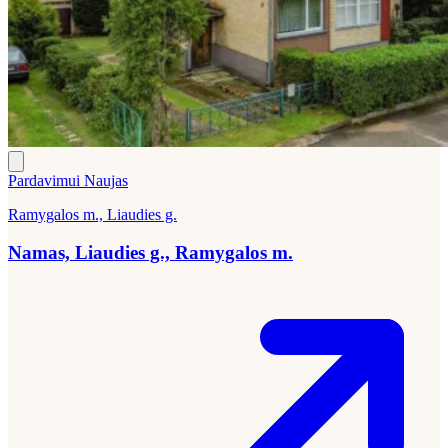
Pardavimui
Naujas
Ramygalos m., Liaudies g.
Namas, Liaudies g., Ramygalos m.