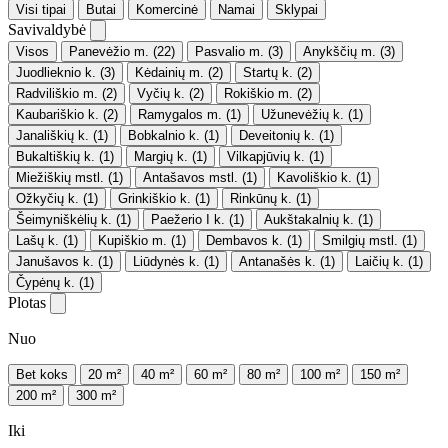
Visi tipai
Butai
Komercinė
Namai
Sklypai
Savivaldybė
Visos
Panevėžio m.
(22)
Pasvalio m.
(3)
Anykščių m.
(3)
Juodlieknio k.
(3)
Kėdainių m.
(2)
Startų k.
(2)
Radviliškio m.
(2)
Vyčių k.
(2)
Rokiškio m.
(2)
Kaubariškio k.
(2)
Ramygalos m.
(1)
Užunevėžių k.
(1)
Janališkių k.
(1)
Bobkalnio k.
(1)
Deveitonių k.
(1)
Bukaltiškių k.
(1)
Margių k.
(1)
Vilkapjūvių k.
(1)
Miežiškių mstl.
(1)
Antašavos mstl.
(1)
Kavoliškio k.
(1)
Ožkyčių k.
(1)
Grinkiškio k.
(1)
Rinkūnų k.
(1)
Šeimyniškėlių k.
(1)
Paežerio I k.
(1)
Aukštakalnių k.
(1)
Lašų k.
(1)
Kupiškio m.
(1)
Dembavos k.
(1)
Smilgių mstl.
(1)
Janušavos k.
(1)
Liūdynės k.
(1)
Antanašės k.
(1)
Laičių k.
(1)
Čypėnų k.
(1)
Plotas
Nuo
Bet koks
20 m²
40 m²
60 m²
80 m²
100 m²
150 m²
200 m²
300 m²
Iki