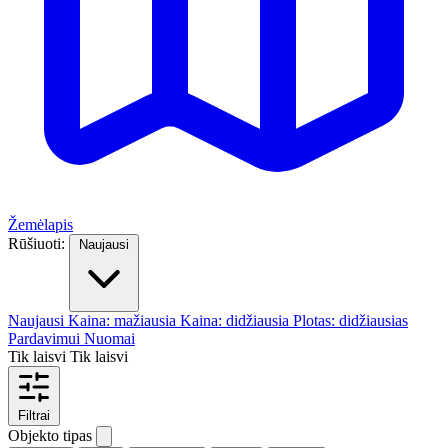
Žemėlapis
Rūšiuoti:
Naujausi
Naujausi
Kaina: mažiausia
Kaina: didžiausia
Plotas: didžiausias
Pardavimui
Nuomai
Tik laisvi
Tik laisvi
Filtrai
Objekto tipas