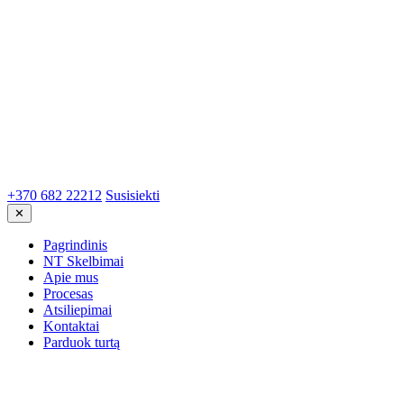
+370 682 22212
Susisiekti
✕
Pagrindinis
NT Skelbimai
Apie mus
Procesas
Atsiliepimai
Kontaktai
Parduok turtą