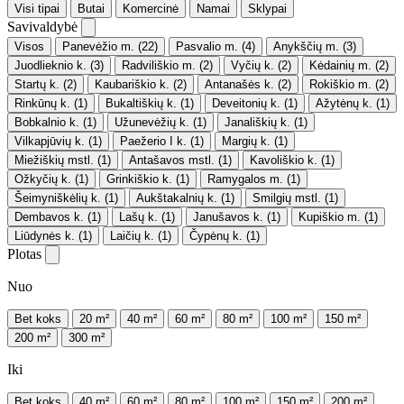
Visi tipai
Butai
Komercinė
Namai
Sklypai
Savivaldybė
Visos
Panevėžio m.
(22)
Pasvalio m.
(4)
Anykščių m.
(3)
Juodlieknio k.
(3)
Radviliškio m.
(2)
Vyčių k.
(2)
Kėdainių m.
(2)
Startų k.
(2)
Kaubariškio k.
(2)
Antanašės k.
(2)
Rokiškio m.
(2)
Rinkūnų k.
(1)
Bukaltiškių k.
(1)
Deveitonių k.
(1)
Ažytėnų k.
(1)
Bobkalnio k.
(1)
Užunevėžių k.
(1)
Janališkių k.
(1)
Vilkapjūvių k.
(1)
Paežerio I k.
(1)
Margių k.
(1)
Miežiškių mstl.
(1)
Antašavos mstl.
(1)
Kavoliškio k.
(1)
Ožkyčių k.
(1)
Grinkiškio k.
(1)
Ramygalos m.
(1)
Šeimyniškėlių k.
(1)
Aukštakalnių k.
(1)
Smilgių mstl.
(1)
Dembavos k.
(1)
Lašų k.
(1)
Janušavos k.
(1)
Kupiškio m.
(1)
Liūdynės k.
(1)
Laičių k.
(1)
Čypėnų k.
(1)
Plotas
Nuo
Bet koks
20 m²
40 m²
60 m²
80 m²
100 m²
150 m²
200 m²
300 m²
Iki
Bet koks
40 m²
60 m²
80 m²
100 m²
150 m²
200 m²