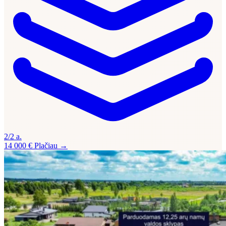
2/2 a.
14 000 €
Plačiau →