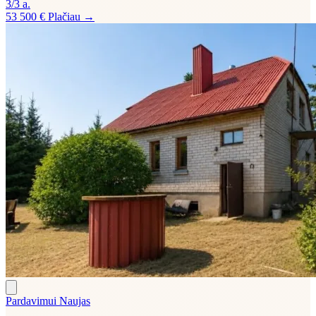
3/3 a.
53 500 €
Plačiau →
Pardavimui
Naujas