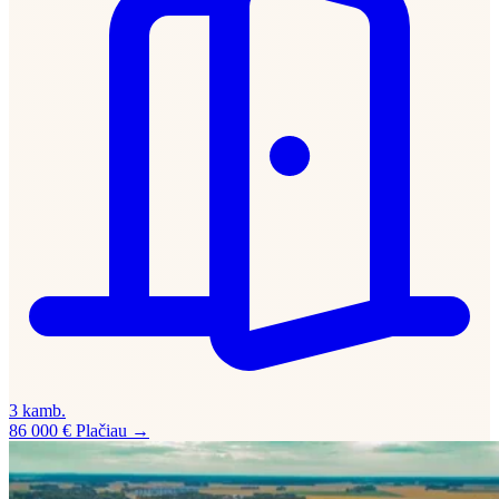
3 kamb.
86 000 €
Plačiau →