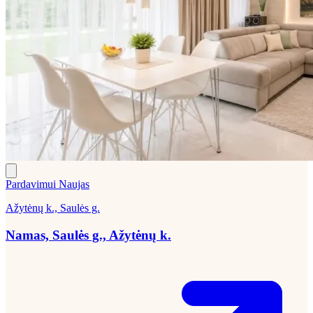
Pardavimui
Naujas
Ažytėnų k., Saulės g.
Namas, Saulės g., Ažytėnų k.