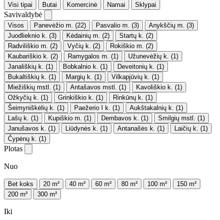
Visi tipai
Butai
Komercinė
Namai
Sklypai
Savivaldybė
Visos
Panevėžio m.
(22)
Pasvalio m.
(3)
Anykščių m.
(3)
Juodlieknio k.
(3)
Kėdainių m.
(2)
Startų k.
(2)
Radviliškio m.
(2)
Vyčių k.
(2)
Rokiškio m.
(2)
Kaubariškio k.
(2)
Ramygalos m.
(1)
Užunevėžių k.
(1)
Janališkių k.
(1)
Bobkalnio k.
(1)
Deveitonių k.
(1)
Bukaltiškių k.
(1)
Margių k.
(1)
Vilkapjūvių k.
(1)
Miežiškių mstl.
(1)
Antašavos mstl.
(1)
Kavoliškio k.
(1)
Ožkyčių k.
(1)
Grinkiškio k.
(1)
Rinkūnų k.
(1)
Šeimyniškėlių k.
(1)
Paežerio I k.
(1)
Aukštakalnių k.
(1)
Lašų k.
(1)
Kupiškio m.
(1)
Dembavos k.
(1)
Smilgių mstl.
(1)
Janušavos k.
(1)
Liūdynės k.
(1)
Antanašės k.
(1)
Laičių k.
(1)
Čypėnų k.
(1)
Plotas
Nuo
Bet koks
20 m²
40 m²
60 m²
80 m²
100 m²
150 m²
200 m²
300 m²
Iki