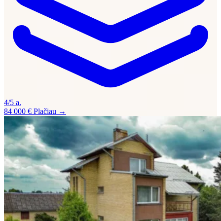
4/5 a.
84 000 €
Plačiau →