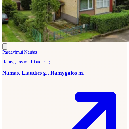
Pardavimui
Naujas
Ramygalos m., Liaudies g.
Namas, Liaudies g., Ramygalos m.