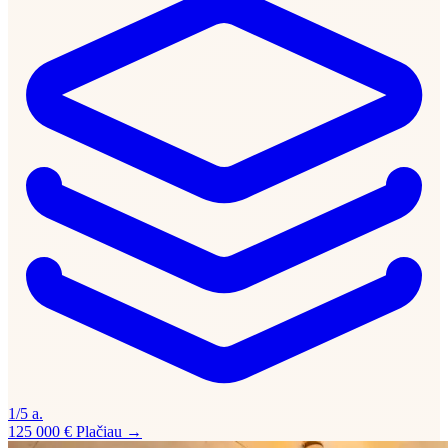
1/5 a.
125 000 €
Plačiau →