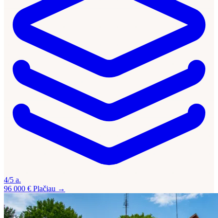
4/5 a.
96 000 €
Plačiau →