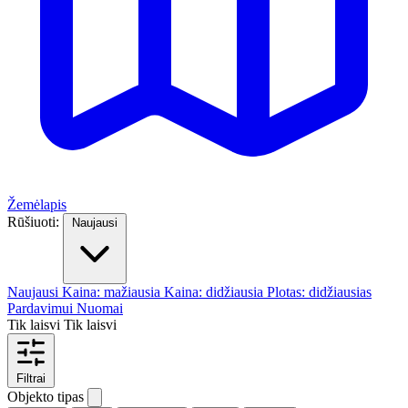
Žemėlapis
Rūšiuoti:
Naujausi
Naujausi
Kaina: mažiausia
Kaina: didžiausia
Plotas: didžiausias
Pardavimui
Nuomai
Tik laisvi
Tik laisvi
Filtrai
Objekto tipas