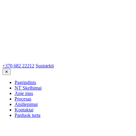
+370 682 22212
Susisiekti
✕
Pagrindinis
NT Skelbimai
Apie mus
Procesas
Atsiliepimai
Kontaktai
Parduok turtą