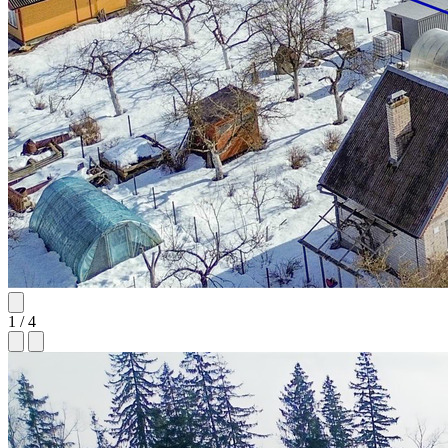
1
/ 4