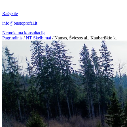
Rašykite
info@bustoprofai.lt
Nemokama konsultacija
Pagrindinis
/
NT Skelbimai
/
Namas, Šviesos al., Kaubariškio k.