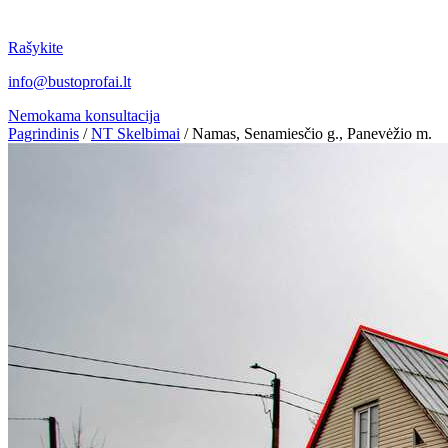
Rašykite
info@bustoprofai.lt
Nemokama konsultacija
Pagrindinis
/
NT Skelbimai
/
Namas, Senamiesčio g., Panevėžio m.