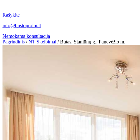
Rašykite
info@bustoprofai.lt
Nemokama konsultacija
Pagrindinis
/
NT Skelbimai
/
Butas, Staniūnų g., Panevėžio m.