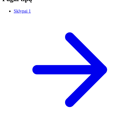
Sklypai
1