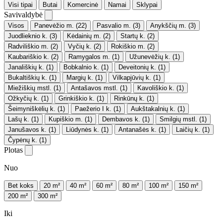
Visi tipai
Butai
Komercinė
Namai
Sklypai
Savivaldybė
Visos
Panevėžio m.
(22)
Pasvalio m.
(3)
Anykščių m.
(3)
Juodlieknio k.
(3)
Kėdainių m.
(2)
Startų k.
(2)
Radviliškio m.
(2)
Vyčių k.
(2)
Rokiškio m.
(2)
Kaubariškio k.
(2)
Ramygalos m.
(1)
Užunevėžių k.
(1)
Janališkių k.
(1)
Bobkalnio k.
(1)
Deveitonių k.
(1)
Bukaltiškių k.
(1)
Margių k.
(1)
Vilkapjūvių k.
(1)
Miežiškių mstl.
(1)
Antašavos mstl.
(1)
Kavoliškio k.
(1)
Ožkyčių k.
(1)
Grinkiškio k.
(1)
Rinkūnų k.
(1)
Šeimyniškėlių k.
(1)
Paežerio I k.
(1)
Aukštakalnių k.
(1)
Lašų k.
(1)
Kupiškio m.
(1)
Dembavos k.
(1)
Smilgių mstl.
(1)
Janušavos k.
(1)
Liūdynės k.
(1)
Antanašės k.
(1)
Laičių k.
(1)
Čypėnų k.
(1)
Plotas
Nuo
Bet koks
20 m²
40 m²
60 m²
80 m²
100 m²
150 m²
200 m²
300 m²
Iki