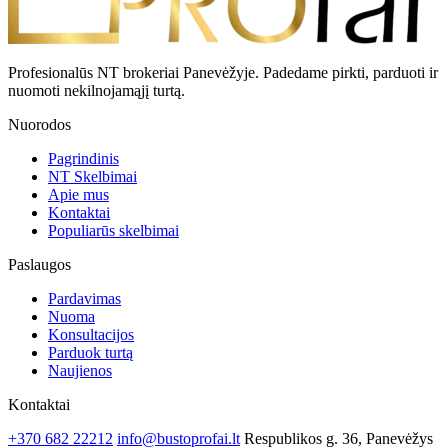
Profesionalūs NT brokeriai Panevėžyje. Padedame pirkti, parduoti ir
nuomoti nekilnojamąjį turtą.
Nuorodos
Pagrindinis
NT Skelbimai
Apie mus
Kontaktai
Populiarūs skelbimai
Paslaugos
Pardavimas
Nuoma
Konsultacijos
Parduok turtą
Naujienos
Kontaktai
+370 682 22212
info@bustoprofai.lt
Respublikos g. 36, Panevėžys