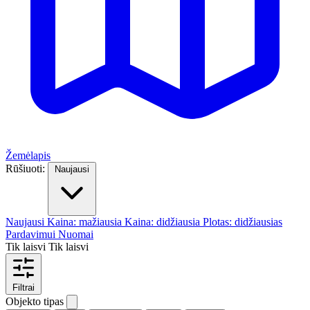
Žemėlapis
Rūšiuoti:
Naujausi
Naujausi
Kaina: mažiausia
Kaina: didžiausia
Plotas: didžiausias
Pardavimui
Nuomai
Tik laisvi
Tik laisvi
Filtrai
Objekto tipas