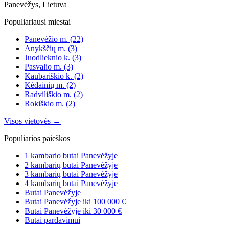
Panevėžys, Lietuva
Populiariausi miestai
Panevėžio m.
(22)
Anykščių m.
(3)
Juodlieknio k.
(3)
Pasvalio m.
(3)
Kaubariškio k.
(2)
Kėdainių m.
(2)
Radviliškio m.
(2)
Rokiškio m.
(2)
Visos vietovės →
Populiarios paieškos
1 kambario butai Panevėžyje
2 kambarių butai Panevėžyje
3 kambarių butai Panevėžyje
4 kambarių butai Panevėžyje
Butai Panevėžyje
Butai Panevėžyje iki 100 000 €
Butai Panevėžyje iki 30 000 €
Butai pardavimui