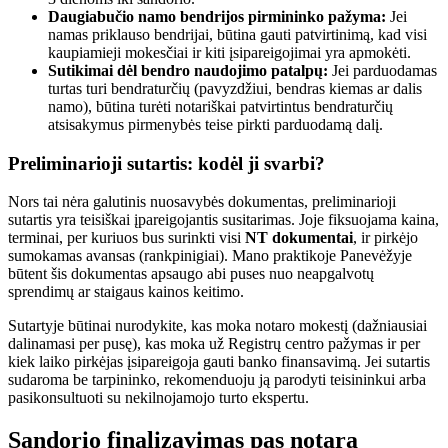
Daugiabučio namo bendrijos pirmininko pažyma:
Jei
namas priklauso bendrijai, būtina gauti patvirtinimą, kad visi
kaupiamieji mokesčiai ir kiti įsipareigojimai yra apmokėti.
Sutikimai dėl bendro naudojimo patalpų:
Jei parduodamas
turtas turi bendraturčių (pavyzdžiui, bendras kiemas ar dalis
namo), būtina turėti notariškai patvirtintus bendraturčių
atsisakymus pirmenybės teise pirkti parduodamą dalį.
Preliminarioji sutartis: kodėl ji svarbi?
Nors tai nėra galutinis nuosavybės dokumentas, preliminarioji
sutartis yra teisiškai įpareigojantis susitarimas. Joje fiksuojama kaina,
terminai, per kuriuos bus surinkti visi
NT dokumentai
, ir pirkėjo
sumokamas avansas (rankpinigiai). Mano praktikoje Panevėžyje
būtent šis dokumentas apsaugo abi puses nuo neapgalvotų
sprendimų ar staigaus kainos keitimo.
Sutartyje būtinai nurodykite, kas moka notaro mokestį (dažniausiai
dalinamasi per pusę), kas moka už Registrų centro pažymas ir per
kiek laiko pirkėjas įsipareigoja gauti banko finansavimą. Jei sutartis
sudaroma be tarpininko, rekomenduoju ją parodyti teisininkui arba
pasikonsultuoti su nekilnojamojo turto ekspertu.
Sandorio finalizavimas pas notarą