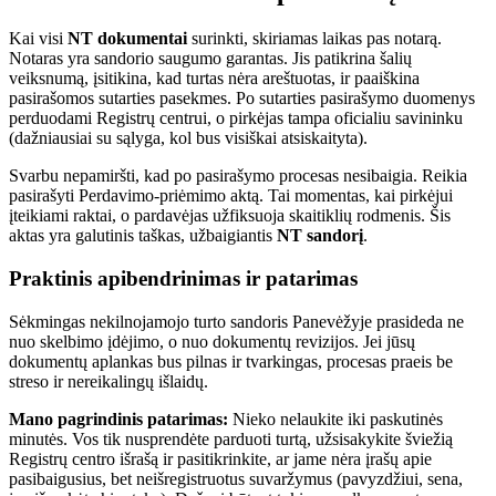
Kai visi
NT dokumentai
surinkti, skiriamas laikas pas notarą.
Notaras yra sandorio saugumo garantas. Jis patikrina šalių
veiksnumą, įsitikina, kad turtas nėra areštuotas, ir paaiškina
pasirašomos sutarties pasekmes. Po sutarties pasirašymo duomenys
perduodami Registrų centrui, o pirkėjas tampa oficialiu savininku
(dažniausiai su sąlyga, kol bus visiškai atsiskaityta).
Svarbu nepamiršti, kad po pasirašymo procesas nesibaigia. Reikia
pasirašyti Perdavimo-priėmimo aktą. Tai momentas, kai pirkėjui
įteikiami raktai, o pardavėjas užfiksuoja skaitiklių rodmenis. Šis
aktas yra galutinis taškas, užbaigiantis
NT sandorį
.
Praktinis apibendrinimas ir patarimas
Sėkmingas nekilnojamojo turto sandoris Panevėžyje prasideda ne
nuo skelbimo įdėjimo, o nuo dokumentų revizijos. Jei jūsų
dokumentų aplankas bus pilnas ir tvarkingas, procesas praeis be
streso ir nereikalingų išlaidų.
Mano pagrindinis patarimas:
Nieko nelaukite iki paskutinės
minutės. Vos tik nusprendėte parduoti turtą, užsisakykite šviežią
Registrų centro išrašą ir pasitikrinkite, ar jame nėra įrašų apie
pasibaigusius, bet neišregistruotus suvaržymus (pavyzdžiui, sena,