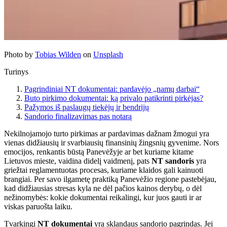
Photo by
Tobias Wilden
on
Unsplash
Turinys
Pagrindiniai NT dokumentai: pardavėjo „namų darbai“
Buto pirkimo dokumentai: ką privalo patikrinti pirkėjas?
Pažymos iš paslaugų tiekėjų ir bendrijų
Sandorio finalizavimas pas notarą
Nekilnojamojo turto pirkimas ar pardavimas dažnam žmogui yra
vienas didžiausių ir svarbiausių finansinių žingsnių gyvenime. Nors
emocijos, renkantis būstą Panevėžyje ar bet kuriame kitame
Lietuvos mieste, vaidina didelį vaidmenį, pats
NT sandoris
yra
griežtai reglamentuotas procesas, kuriame klaidos gali kainuoti
brangiai. Per savo ilgametę praktiką Panevėžio regione pastebėjau,
kad didžiausias stresas kyla ne dėl pačios kainos derybų, o dėl
nežinomybės: kokie dokumentai reikalingi, kur juos gauti ir ar
viskas paruošta laiku.
Tvarkingi
NT dokumentai
yra sklandaus sandorio pagrindas. Jei