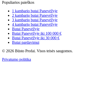
Populiarios paieškos
1 kambario butai Panevėžyje
2 kambarių butai Panevėžyje
3 kambarių butai Panevėžyje
4 kambarių butai Panevėžyje
Butai Panevėžyje
Butai Panevėžyje iki 100 000 €
Butai Panevėžyje iki 30 000 €
Butai pardavimui
© 2026 Būsto Profai. Visos teisės saugomos.
Privatumo politika