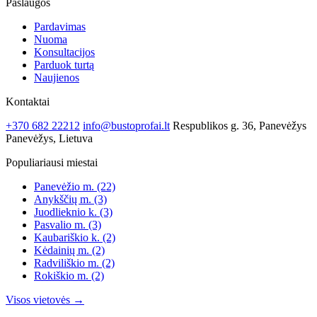
Paslaugos
Pardavimas
Nuoma
Konsultacijos
Parduok turtą
Naujienos
Kontaktai
+370 682 22212
info@bustoprofai.lt
Respublikos g. 36, Panevėžys
Panevėžys, Lietuva
Populiariausi miestai
Panevėžio m.
(22)
Anykščių m.
(3)
Juodlieknio k.
(3)
Pasvalio m.
(3)
Kaubariškio k.
(2)
Kėdainių m.
(2)
Radviliškio m.
(2)
Rokiškio m.
(2)
Visos vietovės →