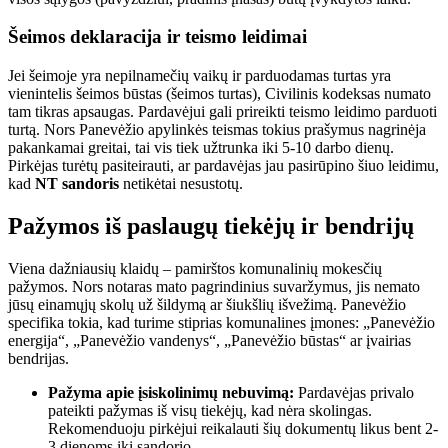
Šeimos deklaracija ir teismo leidimai
Jei šeimoje yra nepilnamečių vaikų ir parduodamas turtas yra
vienintelis šeimos būstas (šeimos turtas), Civilinis kodeksas numato
tam tikras apsaugas. Pardavėjui gali prireikti teismo leidimo parduoti
turtą. Nors Panevėžio apylinkės teismas tokius prašymus nagrinėja
pakankamai greitai, tai vis tiek užtrunka iki 5-10 darbo dienų.
Pirkėjas turėtų pasiteirauti, ar pardavėjas jau pasirūpino šiuo leidimu,
kad
NT sandoris
netikėtai nesustotų.
Pažymos iš paslaugų tiekėjų ir bendrijų
Viena dažniausių klaidų – pamirštos komunalinių mokesčių
pažymos. Nors notaras mato pagrindinius suvaržymus, jis nemato
jūsų einamųjų skolų už šildymą ar šiukšlių išvežimą. Panevėžio
specifika tokia, kad turime stiprias komunalines įmones: „Panevėžio
energija“, „Panevėžio vandenys“, „Panevėžio būstas“ ar įvairias
bendrijas.
Pažyma apie įsiskolinimų nebuvimą:
Pardavėjas privalo
pateikti pažymas iš visų tiekėjų, kad nėra skolingas.
Rekomenduoju pirkėjui reikalauti šių dokumentų likus bent 2-
3 dienoms iki sandorio.