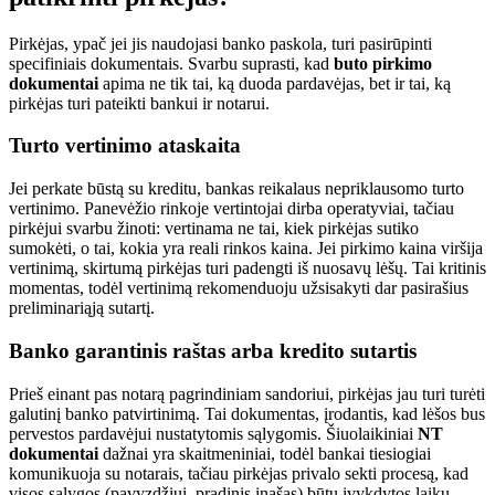
Pirkėjas, ypač jei jis naudojasi banko paskola, turi pasirūpinti
specifiniais dokumentais. Svarbu suprasti, kad
buto pirkimo
dokumentai
apima ne tik tai, ką duoda pardavėjas, bet ir tai, ką
pirkėjas turi pateikti bankui ir notarui.
Turto vertinimo ataskaita
Jei perkate būstą su kreditu, bankas reikalaus nepriklausomo turto
vertinimo. Panevėžio rinkoje vertintojai dirba operatyviai, tačiau
pirkėjui svarbu žinoti: vertinama ne tai, kiek pirkėjas sutiko
sumokėti, o tai, kokia yra reali rinkos kaina. Jei pirkimo kaina viršija
vertinimą, skirtumą pirkėjas turi padengti iš nuosavų lėšų. Tai kritinis
momentas, todėl vertinimą rekomenduoju užsisakyti dar pasirašius
preliminariąją sutartį.
Banko garantinis raštas arba kredito sutartis
Prieš einant pas notarą pagrindiniam sandoriui, pirkėjas jau turi turėti
galutinį banko patvirtinimą. Tai dokumentas, įrodantis, kad lėšos bus
pervestos pardavėjui nustatytomis sąlygomis. Šiuolaikiniai
NT
dokumentai
dažnai yra skaitmeniniai, todėl bankai tiesiogiai
komunikuoja su notarais, tačiau pirkėjas privalo sekti procesą, kad
visos sąlygos (pavyzdžiui, pradinis įnašas) būtų įvykdytos laiku.