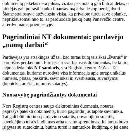
dokumentų paketas nėra pilnas, vizitas pas notarą gali būti atidėtas, o
pirkėjas gali prarasti banko finansavimą arba tiesiog persigalvoti.
Šiame straipsnyje apžvelgsiu viską, ką privalote turėti savo aplanke,
nepriklausomai nuo to, ar parduodate jaukų butą Panevėžio centre,
ar erdvų namą priemiestyje.
Pagrindiniai NT dokumentai: pardavėjo
„namų darbai“
Pardavėjas yra atsakingas už tai, kad turtas būtų teisiškai „švarus“ ir
paruoštas perdavimui. Pirmasis ir svarbiausias dokumentas, be kurio
neprasideda joks
NT sandoris
, yra Registrų centro išrašas. Tai
dokumentas, kuriame nurodyta visa informacija apie turtą: unikalus
numeris, plotas, paskirtis, savininkai ir, svarbiausia, suvaržymai
(hipoteka, areštai, nuomos sutartys).
Nuosavybę pagrindžiantys dokumentai
Nors Registrų centras saugo elektroninius duomenis, notaras
paprašys pateikti dokumentą, kurio pagrindu jūs tapote savininku.
Tai gali būti pirkimo-pardavimo sutartis, dovanojimo sutartis,
paveldėjimo teisės liudijimas arba teismo sprendimas. Jei turtas buvo
įsigytas su sutuoktiniu, būtina turėti ir santuokos liudijimą, o jei esate