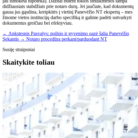
jau išmokėta hipoteka). Dažnai būtent tokios smulkmenos tampa
didžiausiais stabdžiais prie notaro durų. Jei jaučiate, kad dokumentų
gausa jus gąsdina, kreipkitės į vietinį Panevėžio NT ekspertą – mes
žinome vietos institucijų darbo specifiką ir galime padėti sutvarkyti
dokumentus greičiau bei efektyviau.
← Ankstesnis
Pasvalys: poilsio ir gyvenimo oazė šalia Panevėžio
Sekantis →
Notaro procedūra perkant/parduodant NT
Susiję straipsniai
Skaitykite toliau