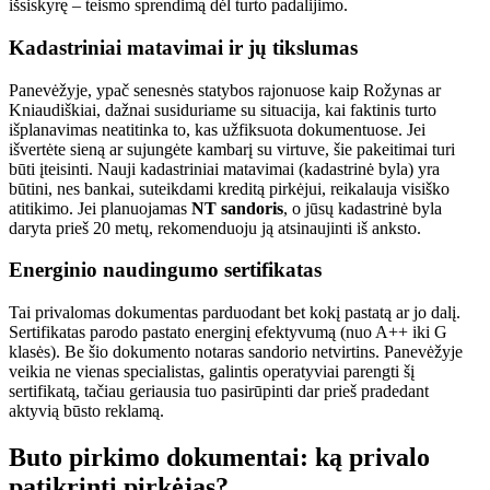
išsiskyrę – teismo sprendimą dėl turto padalijimo.
Kadastriniai matavimai ir jų tikslumas
Panevėžyje, ypač senesnės statybos rajonuose kaip Rožynas ar
Kniaudiškiai, dažnai susiduriame su situacija, kai faktinis turto
išplanavimas neatitinka to, kas užfiksuota dokumentuose. Jei
išvertėte sieną ar sujungėte kambarį su virtuve, šie pakeitimai turi
būti įteisinti. Nauji kadastriniai matavimai (kadastrinė byla) yra
būtini, nes bankai, suteikdami kreditą pirkėjui, reikalauja visiško
atitikimo. Jei planuojamas
NT sandoris
, o jūsų kadastrinė byla
daryta prieš 20 metų, rekomenduoju ją atsinaujinti iš anksto.
Energinio naudingumo sertifikatas
Tai privalomas dokumentas parduodant bet kokį pastatą ar jo dalį.
Sertifikatas parodo pastato energinį efektyvumą (nuo A++ iki G
klasės). Be šio dokumento notaras sandorio netvirtins. Panevėžyje
veikia ne vienas specialistas, galintis operatyviai parengti šį
sertifikatą, tačiau geriausia tuo pasirūpinti dar prieš pradedant
aktyvią būsto reklamą.
Buto pirkimo dokumentai: ką privalo
patikrinti pirkėjas?