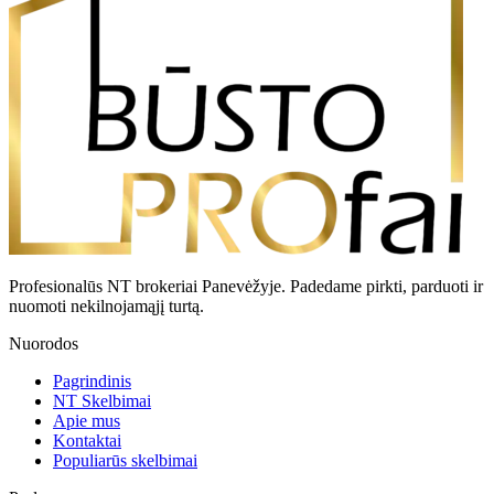
Profesionalūs NT brokeriai Panevėžyje. Padedame pirkti, parduoti ir
nuomoti nekilnojamąjį turtą.
Nuorodos
Pagrindinis
NT Skelbimai
Apie mus
Kontaktai
Populiarūs skelbimai