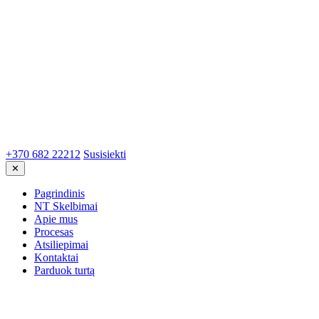
+370 682 22212
Susisiekti
✕
Pagrindinis
NT Skelbimai
Apie mus
Procesas
Atsiliepimai
Kontaktai
Parduok turtą