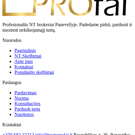
Profesionalūs NT brokeriai Panevėžyje. Padedame pirkti, parduoti ir
nuomoti nekilnojamąjį turtą.
Nuorodos
Pagrindinis
NT Skelbimai
Apie mus
Kontaktai
Populiarūs skelbimai
Paslaugos
Pardavimas
Nuoma
Konsultacijos
Parduok turtą
Naujienos
Kontaktai
+370 682 22212
info@bustoprofai.lt
Respublikos g. 36, Panevėžys