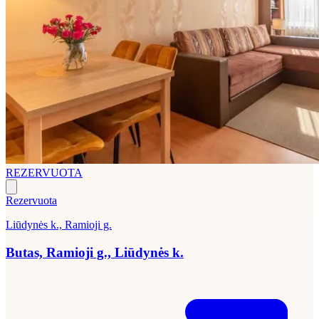
REZERVUOTA
Rezervuota
Liūdynės k., Ramioji g.
Butas, Ramioji g., Liūdynės k.