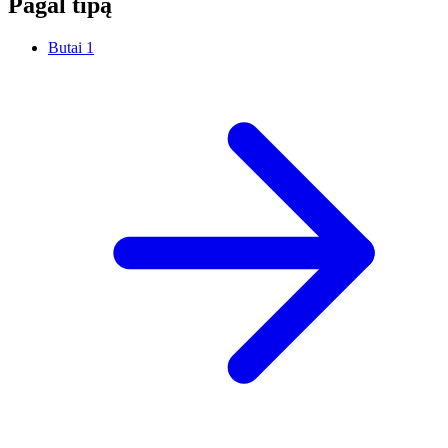
Pagal tipą
Butai
1