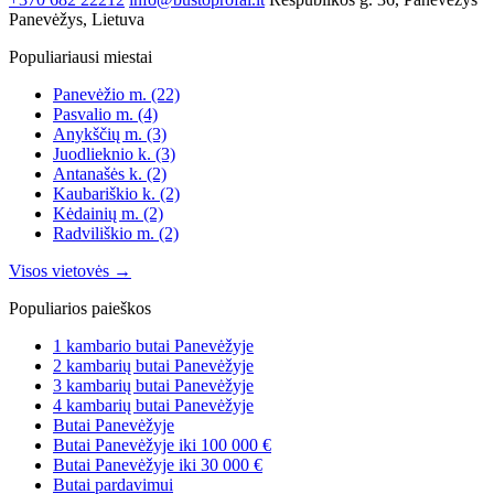
Panevėžys, Lietuva
Populiariausi miestai
Panevėžio m.
(22)
Pasvalio m.
(4)
Anykščių m.
(3)
Juodlieknio k.
(3)
Antanašės k.
(2)
Kaubariškio k.
(2)
Kėdainių m.
(2)
Radviliškio m.
(2)
Visos vietovės →
Populiarios paieškos
1 kambario butai Panevėžyje
2 kambarių butai Panevėžyje
3 kambarių butai Panevėžyje
4 kambarių butai Panevėžyje
Butai Panevėžyje
Butai Panevėžyje iki 100 000 €
Butai Panevėžyje iki 30 000 €
Butai pardavimui