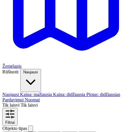
Žemėlapis
Rūšiuoti:
Naujausi
Naujausi
Kaina: mažiausia
Kaina: didžiausia
Plotas: didžiausias
Pardavimui
Nuomai
Tik laisvi
Tik laisvi
Filtrai
Objekto tipas