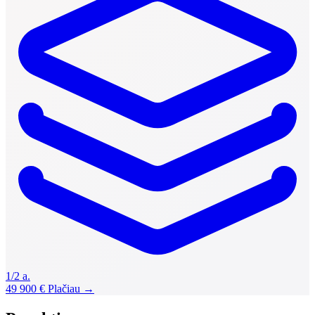
1/2 a.
49 900 €
Plačiau →