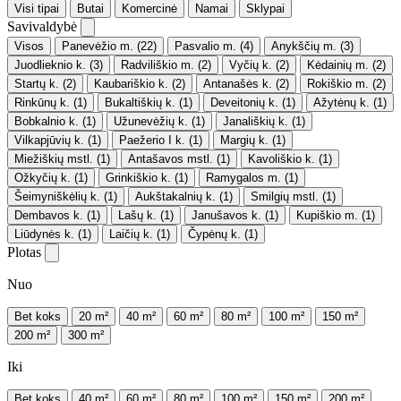
Visi tipai
Butai
Komercinė
Namai
Sklypai
Savivaldybė
Visos
Panevėžio m.
(22)
Pasvalio m.
(4)
Anykščių m.
(3)
Juodlieknio k.
(3)
Radviliškio m.
(2)
Vyčių k.
(2)
Kėdainių m.
(2)
Startų k.
(2)
Kaubariškio k.
(2)
Antanašės k.
(2)
Rokiškio m.
(2)
Rinkūnų k.
(1)
Bukaltiškių k.
(1)
Deveitonių k.
(1)
Ažytėnų k.
(1)
Bobkalnio k.
(1)
Užunevėžių k.
(1)
Janališkių k.
(1)
Vilkapjūvių k.
(1)
Paežerio I k.
(1)
Margių k.
(1)
Miežiškių mstl.
(1)
Antašavos mstl.
(1)
Kavoliškio k.
(1)
Ožkyčių k.
(1)
Grinkiškio k.
(1)
Ramygalos m.
(1)
Šeimyniškėlių k.
(1)
Aukštakalnių k.
(1)
Smilgių mstl.
(1)
Dembavos k.
(1)
Lašų k.
(1)
Janušavos k.
(1)
Kupiškio m.
(1)
Liūdynės k.
(1)
Laičių k.
(1)
Čypėnų k.
(1)
Plotas
Nuo
Bet koks
20 m²
40 m²
60 m²
80 m²
100 m²
150 m²
200 m²
300 m²
Iki
Bet koks
40 m²
60 m²
80 m²
100 m²
150 m²
200 m²