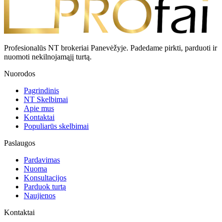
Profesionalūs NT brokeriai Panevėžyje. Padedame pirkti, parduoti ir
nuomoti nekilnojamąjį turtą.
Nuorodos
Pagrindinis
NT Skelbimai
Apie mus
Kontaktai
Populiarūs skelbimai
Paslaugos
Pardavimas
Nuoma
Konsultacijos
Parduok turtą
Naujienos
Kontaktai