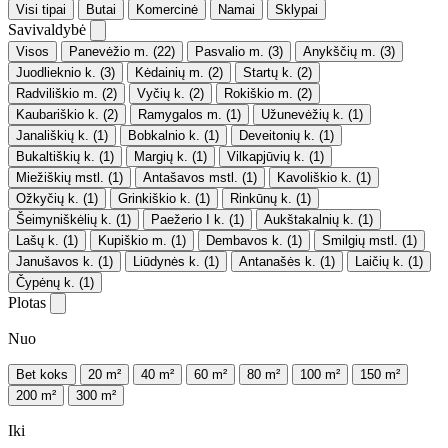
Visi tipai
Butai
Komercinė
Namai
Sklypai
Savivaldybė
Visos
Panevėžio m.
(22)
Pasvalio m.
(3)
Anykščių m.
(3)
Juodlieknio k.
(3)
Kėdainių m.
(2)
Startų k.
(2)
Radviliškio m.
(2)
Vyčių k.
(2)
Rokiškio m.
(2)
Kaubariškio k.
(2)
Ramygalos m.
(1)
Užunevėžių k.
(1)
Janališkių k.
(1)
Bobkalnio k.
(1)
Deveitonių k.
(1)
Bukaltiškių k.
(1)
Margių k.
(1)
Vilkapjūvių k.
(1)
Miežiškių mstl.
(1)
Antašavos mstl.
(1)
Kavoliškio k.
(1)
Ožkyčių k.
(1)
Grinkiškio k.
(1)
Rinkūnų k.
(1)
Šeimyniškėlių k.
(1)
Paežerio I k.
(1)
Aukštakalnių k.
(1)
Lašų k.
(1)
Kupiškio m.
(1)
Dembavos k.
(1)
Smilgių mstl.
(1)
Janušavos k.
(1)
Liūdynės k.
(1)
Antanašės k.
(1)
Laičių k.
(1)
Čypėnų k.
(1)
Plotas
Nuo
Bet koks
20 m²
40 m²
60 m²
80 m²
100 m²
150 m²
200 m²
300 m²
Iki