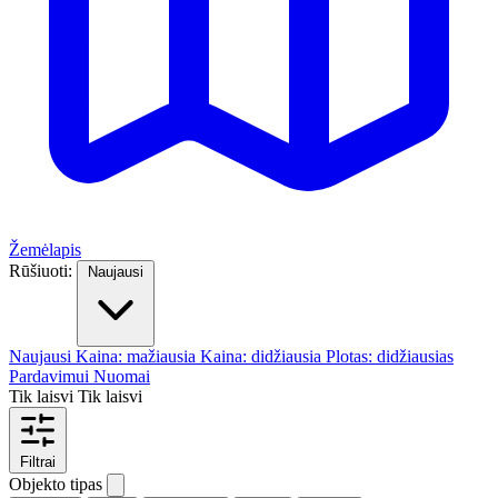
Žemėlapis
Rūšiuoti:
Naujausi
Naujausi
Kaina: mažiausia
Kaina: didžiausia
Plotas: didžiausias
Pardavimui
Nuomai
Tik laisvi
Tik laisvi
Filtrai
Objekto tipas