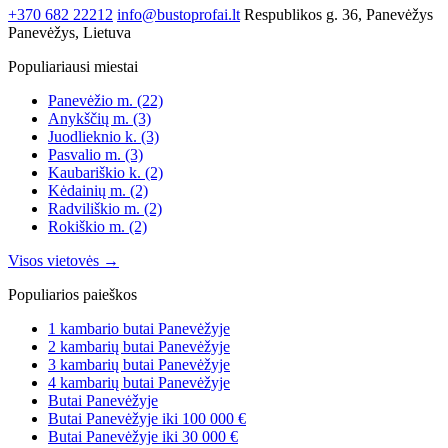
+370 682 22212
info@bustoprofai.lt
Respublikos g. 36, Panevėžys
Panevėžys, Lietuva
Populiariausi miestai
Panevėžio m.
(22)
Anykščių m.
(3)
Juodlieknio k.
(3)
Pasvalio m.
(3)
Kaubariškio k.
(2)
Kėdainių m.
(2)
Radviliškio m.
(2)
Rokiškio m.
(2)
Visos vietovės →
Populiarios paieškos
1 kambario butai Panevėžyje
2 kambarių butai Panevėžyje
3 kambarių butai Panevėžyje
4 kambarių butai Panevėžyje
Butai Panevėžyje
Butai Panevėžyje iki 100 000 €
Butai Panevėžyje iki 30 000 €