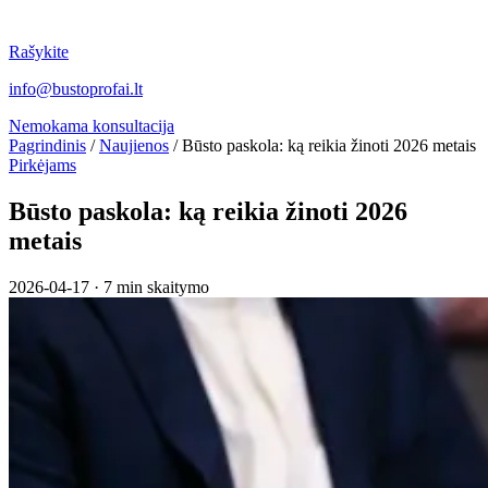
Rašykite
info@bustoprofai.lt
Nemokama konsultacija
Pagrindinis
/
Naujienos
/
Būsto paskola: ką reikia žinoti 2026 metais
Pirkėjams
Būsto paskola: ką reikia žinoti 2026
metais
2026-04-17
·
7 min skaitymo