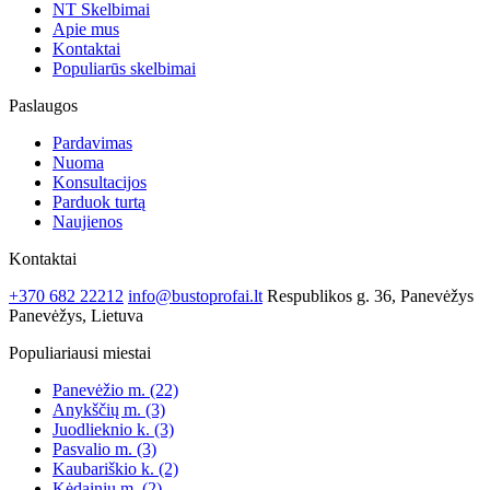
NT Skelbimai
Apie mus
Kontaktai
Populiarūs skelbimai
Paslaugos
Pardavimas
Nuoma
Konsultacijos
Parduok turtą
Naujienos
Kontaktai
+370 682 22212
info@bustoprofai.lt
Respublikos g. 36, Panevėžys
Panevėžys, Lietuva
Populiariausi miestai
Panevėžio m.
(22)
Anykščių m.
(3)
Juodlieknio k.
(3)
Pasvalio m.
(3)
Kaubariškio k.
(2)
Kėdainių m.
(2)