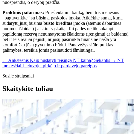
nuosprendis, o derybų pradžia.
Praktinis patarimas:
Prieš eidami į banką, bent tris mėnesius
„paguvenkite“ su būsima paskolos įmoka. Atidėkite sumą, kurią
sudarytų jūsų būsima
būsto kreditas
įmoka (atėmus dabartines
nuomos išlaidas) į atskirą sąskaitą. Tai padės ne tik sukaupti
papildomą rezervą nenumatytoms išlaidoms (įrengimui ar baldams),
bet ir leis realiai pajusti, ar jūsų pasirinkta finansinė našta yra
komfortiška jūsų gyvenimo būdui. Panevėžys siūlo puikias
galimybes, tereikia jomis pasinaudoti išmintingai.
← Ankstesnis
Kaip nustatyti teisingą NT kainą?
Sekantis →
NT
mokesčiai Lietuvoje: pirkėjo ir pardavėjo pareigos
Susiję straipsniai
Skaitykite toliau