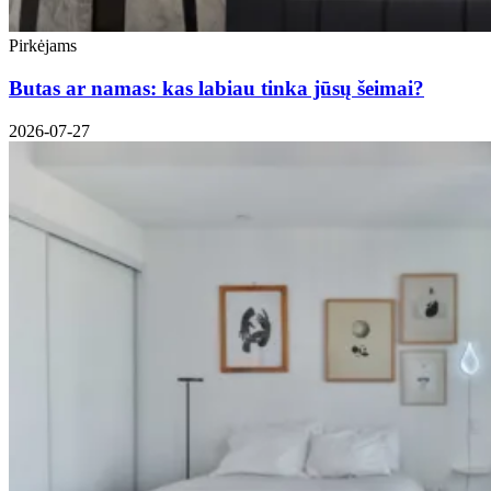
Pirkėjams
Butas ar namas: kas labiau tinka jūsų šeimai?
2026-07-27