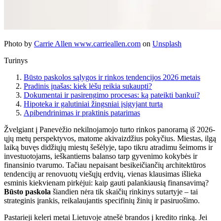
Photo by
Carrie Allen www.carrieallen.com
on
Unsplash
Turinys
Būsto paskolos sąlygos ir rinkos tendencijos 2026 metais
Pradinis įnašas: kiek lėšų reikia sukaupti?
Dokumentai ir pasirengimo procesas: ką pateikti bankui?
Hipoteka ir galutiniai žingsniai įsigyjant turtą
Apibendrinimas ir praktinis patarimas
Žvelgiant į Panevėžio nekilnojamojo turto rinkos panoramą iš 2026-
ųjų metų perspektyvos, matome akivaizdžius pokyčius. Miestas, ilgą
laiką buvęs didžiųjų miestų šešėlyje, tapo tikru atradimu šeimoms ir
investuotojams, ieškantiems balanso tarp gyvenimo kokybės ir
finansinio tvarumo. Tačiau nepaisant besikeičiančių architektūros
tendencijų ar renovuotų viešųjų erdvių, vienas klausimas išlieka
esminis kiekvienam pirkėjui: kaip gauti palankiausią finansavimą?
Būsto paskola
šiandien nėra tik skaičių rinkinys sutartyje – tai
strateginis įrankis, reikalaujantis specifinių žinių ir pasiruošimo.
Pastarieji keleri metai Lietuvoje atnešė brandos į kredito rinką. Jei