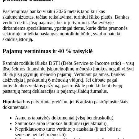
Pasirengimas banko vizitui 2026 metais tapo kur kas
skaitmenizuotas, tačiau reikalavimai turiniui išliko platūs. Bankas
vertina ne tik jūsų pajamas, bet ir jų tvarumą. Panevėžyje
dirbantiems specialistams, ypatingai tiems, kurie dirba pramonės
sektoriuje ar teikia paslaugas nuotoliniu būdu, svarbu pateikti
skaidrią istoriją.
Pajamų vertinimas ir 40 % taisyklė
Esminis rodiklis išlieka DSTI (Debt Service-to-Income ratio) – visų
jūsų šeimos finansinių įsipareigojimų mėnesio įmokos negali viršyti
40 % jūsų grynųjų mėnesio pajamų. Vertinant pajamas, bankas
atsižvelgia į paskutinių 6 mėnesių vidurkį. Jei dirbate pagal
individualios veiklos pažymą, pasiruoškite pateikti bent dvejų
pastarųjų metų deklaracijas ir pajamų-išlaidų žurnalus.
Hipoteka
bus patvirtinta greičiau, jei iš anksto pasirūpinsite šiais
dokumentais:
Asmens tapatybės dokumentai (visų bendraskolių).
Santuokos arba ištuokos liudijimai (jei aktualu).
Nepriklausomo turto vertintojo ataskaita (ji turi būti ne
senesnė nei keli mėnesiai).