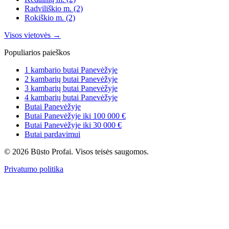
Radviliškio m.
(2)
Rokiškio m.
(2)
Visos vietovės →
Populiarios paieškos
1 kambario butai Panevėžyje
2 kambarių butai Panevėžyje
3 kambarių butai Panevėžyje
4 kambarių butai Panevėžyje
Butai Panevėžyje
Butai Panevėžyje iki 100 000 €
Butai Panevėžyje iki 30 000 €
Butai pardavimui
© 2026 Būsto Profai. Visos teisės saugomos.
Privatumo politika