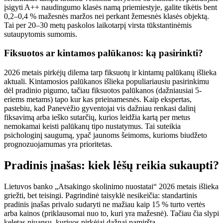
įsigyti A++ naudingumo klasės namą priemiestyje, galite tikėtis bent
0,2–0,4 % mažesnės maržos nei perkant žemesnės klasės objektą.
Tai per 20–30 metų paskolos laikotarpį virsta tūkstantinėmis
sutaupytomis sumomis.
Fiksuotos ar kintamos palūkanos: ką pasirinkti?
2026 metais pirkėjų dilema tarp fiksuotų ir kintamų palūkanų išlieka
aktuali. Kintamosios palūkanos išlieka populiariausiu pasirinkimu
dėl pradinio pigumo, tačiau fiksuotos palūkanos (dažniausiai 5-
eriems metams) tapo kur kas prieinamesnės. Kaip ekspertas,
pastebiu, kad Panevėžio gyventojai vis dažniau renkasi dalinį
fiksavimą arba ieško sutarčių, kurios leidžia kartą per metus
nemokamai keisti palūkanų tipo nustatymus. Tai suteikia
psichologinį saugumą, ypač jaunoms šeimoms, kurioms biudžeto
prognozuojamumas yra prioritetas.
Pradinis įnašas: kiek lėšų reikia sukaupti?
Lietuvos banko „Atsakingo skolinimo nuostatai“ 2026 metais išlieka
griežti, bet teisingi. Pagrindinė taisyklė nesikeičia: standartinis
pradinis įnašas privalo sudaryti ne mažiau kaip 15 % turto vertės
arba kainos (priklausomai nuo to, kuri yra mažesnė). Tačiau čia slypi
keletas niuansų, kuriuos pirkėjai dažnai pamiršta.