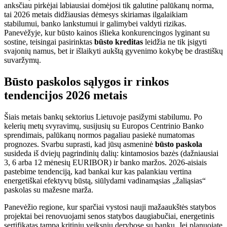
anksčiau pirkėjai labiausiai domėjosi tik galutine palūkanų norma,
tai 2026 metais didžiausias dėmesys skiriamas ilgalaikiam
stabilumui, banko lankstumui ir galimybei valdyti rizikas.
Panevėžyje, kur būsto kainos išlieka konkurencingos lyginant su
sostine, teisingai pasirinktas
būsto kreditas
leidžia ne tik įsigyti
svajonių namus, bet ir išlaikyti aukštą gyvenimo kokybę be drastiškų
suvaržymų.
Būsto paskolos sąlygos ir rinkos
tendencijos 2026 metais
Šiais metais bankų sektorius Lietuvoje pasižymi stabilumu. Po
kelerių metų svyravimų, susijusių su Europos Centrinio Banko
sprendimais, palūkanų normos pagaliau pasiekė numatomas
prognozes. Svarbu suprasti, kad jūsų asmeninė
būsto paskola
susideda iš dviejų pagrindinių dalių: kintamosios bazės (dažniausiai
3, 6 arba 12 mėnesių EURIBOR) ir banko maržos. 2026-aisiais
pastebime tendenciją, kad bankai kur kas palankiau vertina
energetiškai efektyvų būstą, siūlydami vadinamąsias „žaliąsias“
paskolas su mažesne marža.
Panevėžio regione, kur sparčiai vystosi nauji mažaaukštės statybos
projektai bei renovuojami senos statybos daugiabučiai, energetinis
sertifikatas tampa kritiniu veiksniu derybose su banku. Jei planuojate