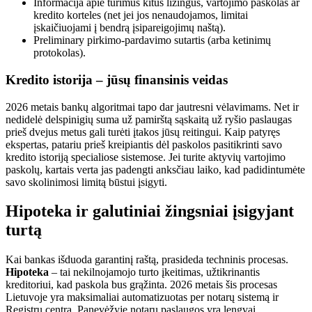
Informacija apie turimus kitus lizingus, vartojimo paskolas ar
kredito korteles (net jei jos nenaudojamos, limitai
įskaičiuojami į bendrą įsipareigojimų naštą).
Preliminary pirkimo-pardavimo sutartis (arba ketinimų
protokolas).
Kredito istorija – jūsų finansinis veidas
2026 metais bankų algoritmai tapo dar jautresni vėlavimams. Net ir
nedidelė delspinigių suma už pamirštą sąskaitą už ryšio paslaugas
prieš dvejus metus gali turėti įtakos jūsų reitingui. Kaip patyręs
ekspertas, patariu prieš kreipiantis dėl paskolos pasitikrinti savo
kredito istoriją specialiose sistemose. Jei turite aktyvių vartojimo
paskolų, kartais verta jas padengti anksčiau laiko, kad padidintumėte
savo skolinimosi limitą būstui įsigyti.
Hipoteka ir galutiniai žingsniai įsigyjant
turtą
Kai bankas išduoda garantinį raštą, prasideda techninis procesas.
Hipoteka
– tai nekilnojamojo turto įkeitimas, užtikrinantis
kreditoriui, kad paskola bus grąžinta. 2026 metais šis procesas
Lietuvoje yra maksimaliai automatizuotas per notarų sistemą ir
Registrų centrą. Panevėžyje notarų paslaugos yra lengvai