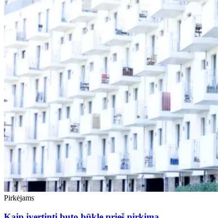
Pirkėjams
Kaip įvertinti buto būklę prieš pirkimą