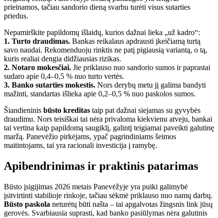
prieinamos, tačiau sandorio dieną svarbu turėti visus sutarties
priedus.
Nepamirškite papildomų išlaidų, kurios dažnai lieka „už kadro“:
1. Turto draudimas.
Bankas reikalaus apdrausti įkeičiamą turtą
savo naudai. Rekomenduoju rinktis ne patį pigiausią variantą, o tą,
kuris realiai dengia didžiausias rizikas.
2. Notaro mokesčiai.
Jie priklauso nuo sandorio sumos ir paprastai
sudaro apie 0,4–0,5 % nuo turto vertės.
3. Banko sutarties mokestis.
Nors derybų metu jį galima bandyti
mažinti, standartas išlieka apie 0,2–0,5 % nuo paskolos sumos.
Šiandieninis
būsto kreditas
taip pat dažnai siejamas su gyvybės
draudimu. Nors teisiškai tai nėra privaloma kiekvienu atveju, bankai
tai vertina kaip papildomą saugiklį, galintį teigiamai paveikti galutinę
maržą. Panevėžio pirkėjams, ypač pagrindiniams šeimos
maitintojams, tai yra racionali investicija į ramybę.
Apibendrinimas ir praktinis patarimas
Būsto įsigijimas 2026 metais Panevėžyje yra puiki galimybė
įsitvirtinti stabilioje rinkoje, tačiau sėkmė priklauso nuo namų darbų.
Būsto paskola
neturėtų būti našta – tai apgalvotas žingsnis link jūsų
gerovės. Svarbiausia suprasti, kad banko pasiūlymas nėra galutinis