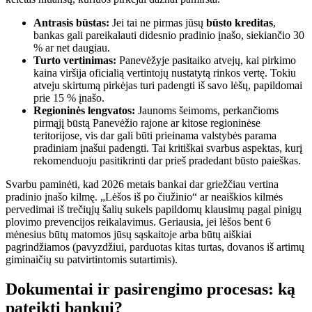
Antrasis būstas:
Jei tai ne pirmas jūsų
būsto kreditas
,
bankas gali pareikalauti didesnio pradinio įnašo, siekiančio 30
% ar net daugiau.
Turto vertinimas:
Panevėžyje pasitaiko atvejų, kai pirkimo
kaina viršija oficialią vertintojų nustatytą rinkos vertę. Tokiu
atveju skirtumą pirkėjas turi padengti iš savo lėšų, papildomai
prie 15 % įnašo.
Regioninės lengvatos:
Jaunoms šeimoms, perkančioms
pirmąjį būstą Panevėžio rajone ar kitose regioninėse
teritorijose, vis dar gali būti prieinama valstybės parama
pradiniam įnašui padengti. Tai kritiškai svarbus aspektas, kurį
rekomenduoju pasitikrinti dar prieš pradedant būsto paieškas.
Svarbu paminėti, kad 2026 metais bankai dar griežčiau vertina
pradinio įnašo kilmę. „Lėšos iš po čiužinio“ ar neaiškios kilmės
pervedimai iš trečiųjų šalių sukels papildomų klausimų pagal pinigų
plovimo prevencijos reikalavimus. Geriausia, jei lėšos bent 6
mėnesius būtų matomos jūsų sąskaitoje arba būtų aiškiai
pagrindžiamos (pavyzdžiui, parduotas kitas turtas, dovanos iš artimų
giminaičių su patvirtintomis sutartimis).
Dokumentai ir pasirengimo procesas: ką
pateikti bankui?