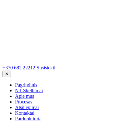
+370 682 22212
Susisiekti
✕
Pagrindinis
NT Skelbimai
Apie mus
Procesas
Atsiliepimai
Kontaktai
Parduok turtą