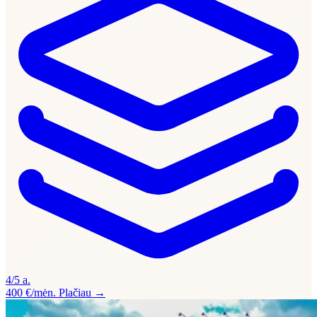
4/5 a.
400 €/mėn.
Plačiau →