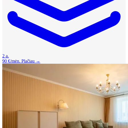
2 a.
90 €/mėn.
Plačiau →