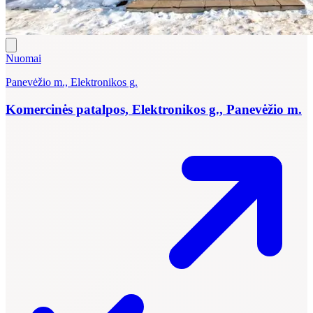
Nuomai
Panevėžio m., Elektronikos g.
Komercinės patalpos, Elektronikos g., Panevėžio m.