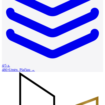
4/5 a.
480 €/mėn.
Plačiau →