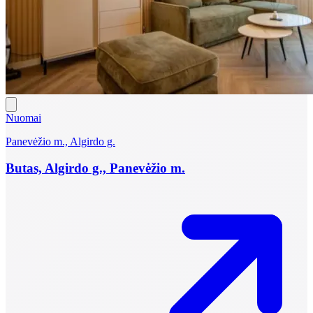
Nuomai
Panevėžio m., Algirdo g.
Butas, Algirdo g., Panevėžio m.