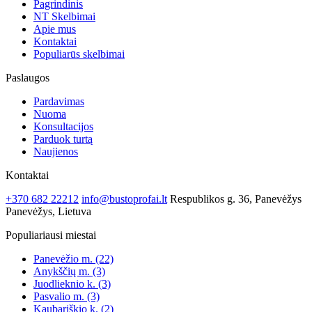
Pagrindinis
NT Skelbimai
Apie mus
Kontaktai
Populiarūs skelbimai
Paslaugos
Pardavimas
Nuoma
Konsultacijos
Parduok turtą
Naujienos
Kontaktai
+370 682 22212
info@bustoprofai.lt
Respublikos g. 36, Panevėžys
Panevėžys, Lietuva
Populiariausi miestai
Panevėžio m.
(22)
Anykščių m.
(3)
Juodlieknio k.
(3)
Pasvalio m.
(3)
Kaubariškio k.
(2)