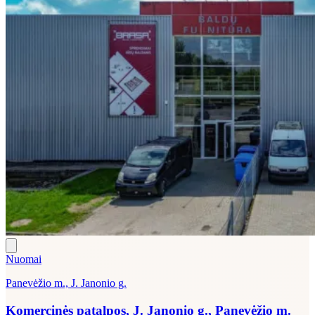
Nuomai
Panevėžio m., J. Janonio g.
Komercinės patalpos, J. Janonio g., Panevėžio m.