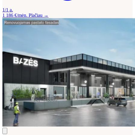
1/1 a.
1 186 €/mėn.
Plačiau →