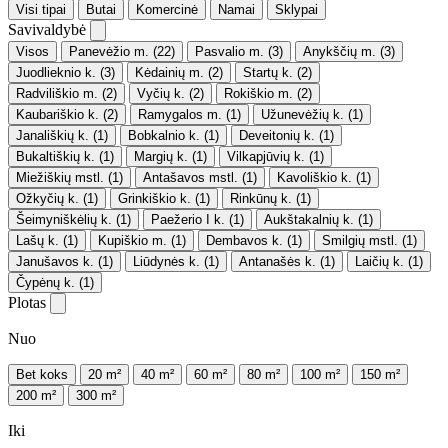
Visi tipai
Butai
Komercinė
Namai
Sklypai
Savivaldybė
Visos
Panevėžio m.
(22)
Pasvalio m.
(3)
Anykščių m.
(3)
Juodlieknio k.
(3)
Kėdainių m.
(2)
Startų k.
(2)
Radviliškio m.
(2)
Vyčių k.
(2)
Rokiškio m.
(2)
Kaubariškio k.
(2)
Ramygalos m.
(1)
Užunevėžių k.
(1)
Janališkių k.
(1)
Bobkalnio k.
(1)
Deveitonių k.
(1)
Bukaltiškių k.
(1)
Margių k.
(1)
Vilkapjūvių k.
(1)
Miežiškių mstl.
(1)
Antašavos mstl.
(1)
Kavoliškio k.
(1)
Ožkyčių k.
(1)
Grinkiškio k.
(1)
Rinkūnų k.
(1)
Šeimyniškėlių k.
(1)
Paežerio I k.
(1)
Aukštakalnių k.
(1)
Lašų k.
(1)
Kupiškio m.
(1)
Dembavos k.
(1)
Smilgių mstl.
(1)
Janušavos k.
(1)
Liūdynės k.
(1)
Antanašės k.
(1)
Laičių k.
(1)
Čypėnų k.
(1)
Plotas
Nuo
Bet koks
20 m²
40 m²
60 m²
80 m²
100 m²
150 m²
200 m²
300 m²
Iki