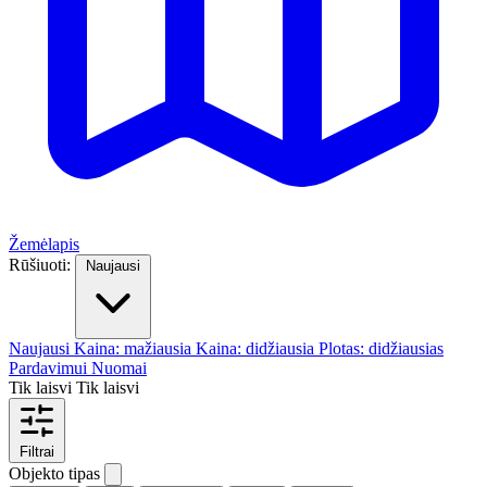
Žemėlapis
Rūšiuoti:
Naujausi
Naujausi
Kaina: mažiausia
Kaina: didžiausia
Plotas: didžiausias
Pardavimui
Nuomai
Tik laisvi
Tik laisvi
Filtrai
Objekto tipas